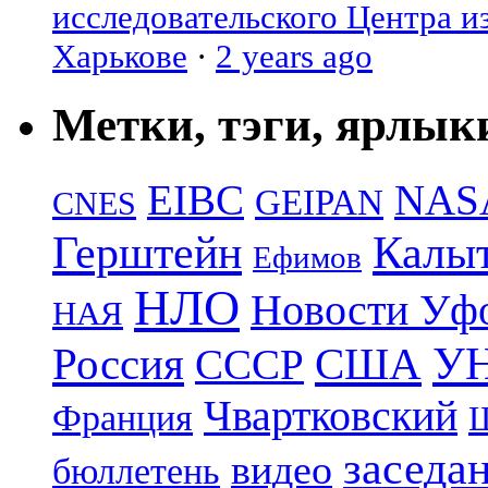
исследовательского Центра и
Харькове
·
2 years ago
Метки, тэги, ярлык
EIBC
NAS
GEIPAN
CNES
Герштейн
Калы
Ефимов
НЛО
Новости Уф
НАЯ
УН
Россия
США
СССР
Чвартковский
Франция
Ш
заседа
видео
бюллетень