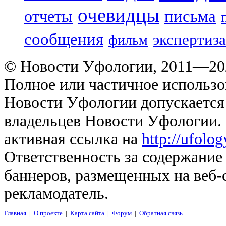
очевидцы
отчеты
письма
сообщения
экспертиза
фильм
© Новости Уфологии, 2011—202
Полное или частичное использо
Новости Уфологии допускается 
владельцев Новости Уфологии. 
активная ссылка на
http://ufolo
Ответственность за содержание
баннеров, размещенных на веб-
рекламодатель.
Главная
|
О проекте
|
Карта сайта
|
Форум
|
Обратная связь