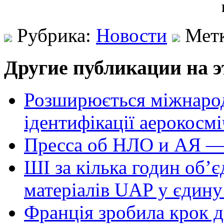
Рубрика:
Новости
Мет
Другие публикации на э
Розширюється міжнародн
ідентифікації аерокосм
Пресса об НЛО и АЯ —
ШІ за кілька годин об’
матеріалів UAP у єдину
Франція зробила крок д