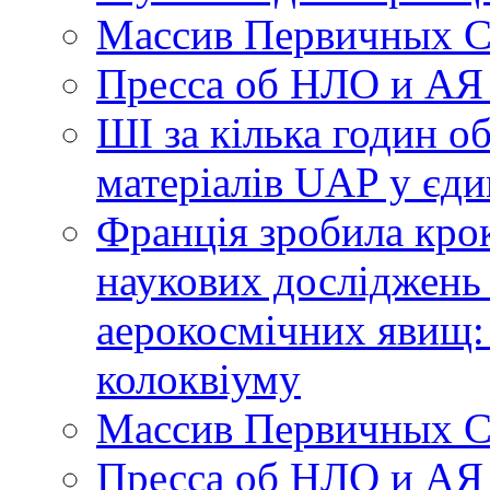
Массив Первичных С
Пресса об НЛО и АЯ
ШІ за кілька годин о
матеріалів UAP у єди
Франція зробила крок
наукових досліджень
аерокосмічних явищ:
колоквіуму
Массив Первичных С
Пресса об НЛО и АЯ