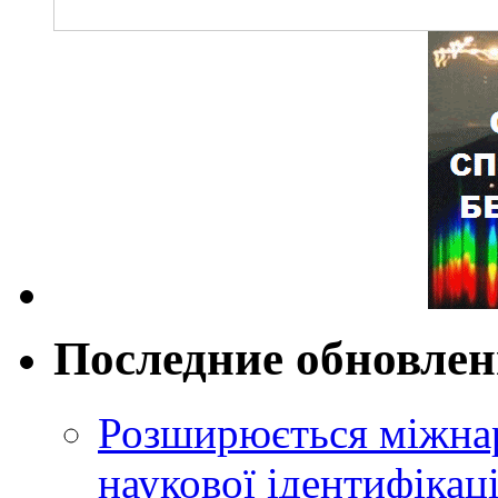
Последние обновле
Розширюється міжнар
наукової ідентифікац