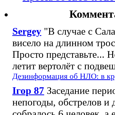
Коммент
Sergey
"В случае с Сал
висело на длинном трос
Просто представьте... 
летит вертолёт с подвеш
Дезинформация об НЛО: в кр
Ігор 87
Заседание пери
непогоды, обстрелов и 
собралось 6 человек, а 