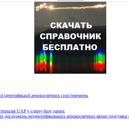
ї ідентифікації аерокосмічних спостережень
атеріалів UAP у єдину базу даних
вих досліджень неідентифікованих аерокосмічних явищ: підсумки