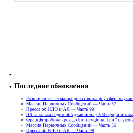
Последние обновления
Розширюється міжнародна співпраця у сфері науково
Массив Первичных Сообщений — Часть 57
Пресса об НЛО и АЯ — Часть 99
ШІ за кілька годин об’єднав понад 300 офіційних м
Франція зробила крок до інституціоналізації науко
Массив Первичных Сообщений — Часть 56
Пресса об НЛО и АЯ — Часть 98