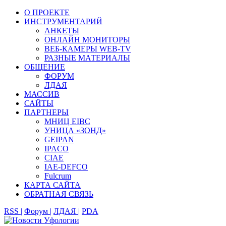
О ПРОЕКТЕ
ИНСТРУМЕНТАРИЙ
АНКЕТЫ
ОНЛАЙН МОНИТОРЫ
ВЕБ-КАМЕРЫ WEB-TV
РАЗНЫЕ МАТЕРИАЛЫ
ОБЩЕНИЕ
ФОРУМ
ЛДАЯ
МАССИВ
САЙТЫ
ПАРТНЕРЫ
МНИЦ EIBC
УНИЦА «ЗОНД»
GEIPAN
IPACO
CIAE
IAE-DEFCO
Fulcrum
КАРТА САЙТА
ОБРАТНАЯ СВЯЗЬ
RSS |
Форум |
ЛДАЯ |
PDA