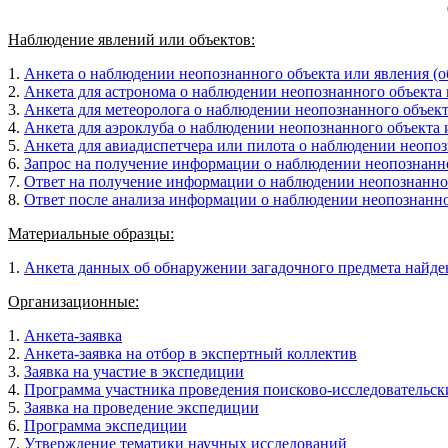
Наблюдение явлений или объектов:
1.
Анкета о наблюдении неопознанного объекта или явления (о
2.
Анкета для астронома о наблюдении неопознанного объекта 
3.
Анкета для метеоролога о наблюдении неопознанного объект
4.
Анкета для аэроклуба о наблюдении неопознанного объекта 
5.
Анкета для авиадиспетчера или пилота о наблюдении неопоз
6.
Запрос на получение информации о наблюдении неопознанно
7.
Ответ на получение информации о наблюдении неопознанног
8.
Ответ после анализа информации о наблюдении неопознанно
Материальные образцы:
1.
Анкета данных об обнаружении загадочного предмета найде
Организационные:
1.
Анкета-заявка
2.
Анкета-заявка на отбор в экспертный коллектив
3.
Заявка на участие в экспедиции
4.
Программа участника проведения поисково-исследовательск
5.
Заявка на проведение экспедиции
6.
Программа экспедиции
7.
Утверждение тематики научных исследований