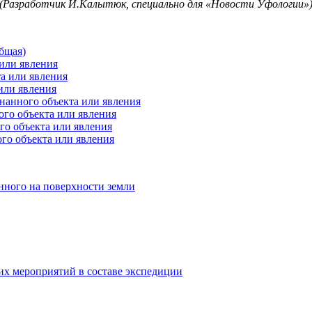
(Разработчик И.Калытюк, специально для «Новости Уфологии»
бщая)
или явления
а или явления
или явления
нанного объекта или явления
го объекта или явления
о объекта или явления
го объекта или явления
нного на поверхности земли
их мероприятий в составе экспедиции