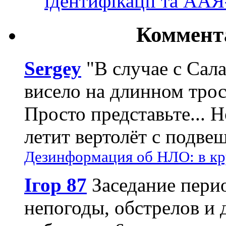
ідентифікації та АА
Коммент
Sergey
"В случае с Сал
висело на длинном трос
Просто представьте... 
летит вертолёт с подвеш
Дезинформация об НЛО: в кр
Ігор 87
Заседание пери
непогоды, обстрелов и 