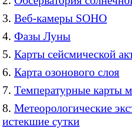
2.
Обсерватория солнечно
3.
Веб-камеры SOHO
4.
Фазы Луны
5.
Карты сейсмической ак
6.
Карта озонового слоя
7.
Температурные карты 
8.
Метеорологические экс
истекшие сутки