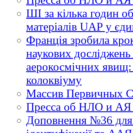
ШІ за кілька годин о
матеріалів UAP у єди
Франція зробила крок
наукових досліджень
аерокосмічних явищ:
колоквіуму
Массив Первичных С
Пресса об НЛО и АЯ
Доповнення №36 для 