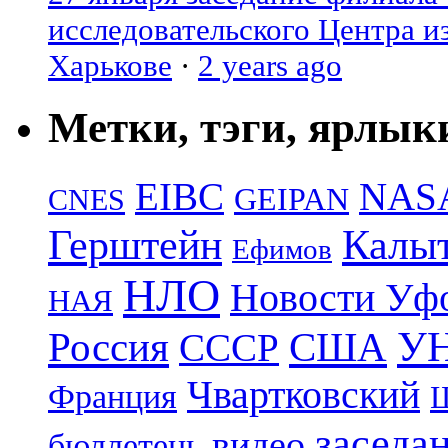
исследовательского Центра и
Харькове
·
2 years ago
Метки, тэги, ярлык
EIBC
NAS
GEIPAN
CNES
Герштейн
Калы
Ефимов
НЛО
Новости Уф
НАЯ
УН
Россия
США
СССР
Чвартковский
Франция
Ш
заседа
видео
бюллетень