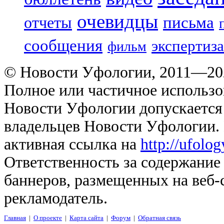
очевидцы
отчеты
письма
сообщения
экспертиза
фильм
© Новости Уфологии, 2011—202
Полное или частичное использо
Новости Уфологии допускается 
владельцев Новости Уфологии. 
активная ссылка на
http://ufolo
Ответственность за содержание
баннеров, размещенных на веб-
рекламодатель.
Главная
|
О проекте
|
Карта сайта
|
Форум
|
Обратная связь