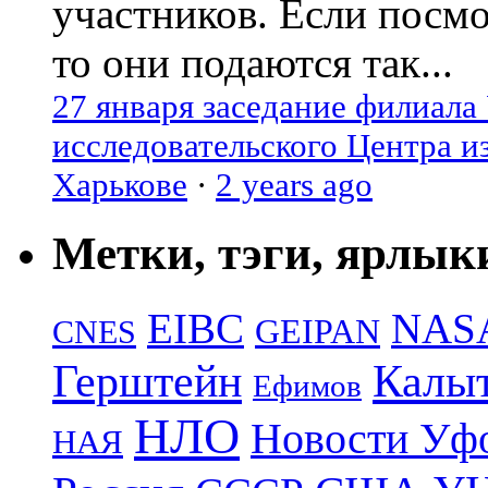
участников. Если посм
то они подаются так...
27 января заседание филиала
исследовательского Центра и
Харькове
·
2 years ago
Метки, тэги, ярлык
EIBC
NAS
GEIPAN
CNES
Герштейн
Калы
Ефимов
НЛО
Новости Уф
НАЯ