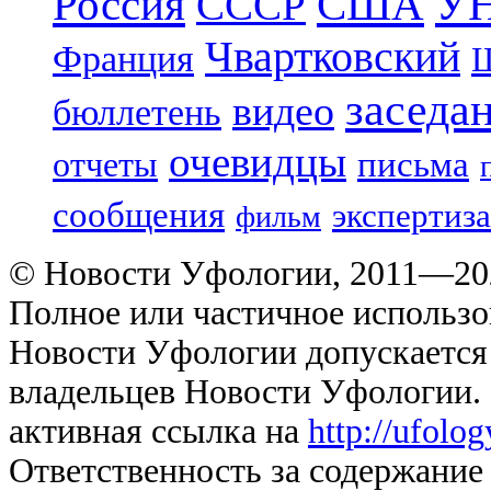
УН
Россия
США
СССР
Чвартковский
Франция
Ш
заседа
видео
бюллетень
очевидцы
отчеты
письма
сообщения
экспертиза
фильм
© Новости Уфологии, 2011—202
Полное или частичное использо
Новости Уфологии допускается 
владельцев Новости Уфологии. 
активная ссылка на
http://ufolo
Ответственность за содержание