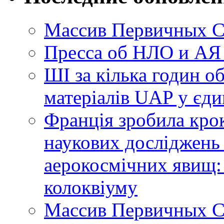
Массив Первичных С
Пресса об НЛО и АЯ
ШІ за кілька годин о
матеріалів UAP у єди
Франція зробила крок
наукових досліджень
аерокосмічних явищ:
колоквіуму
Массив Первичных С