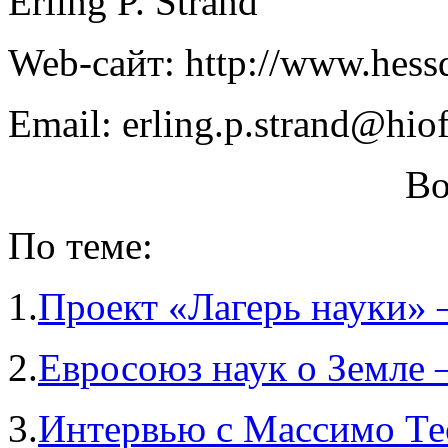
Erling P. Strand
Web-сайт: http://www.hessd
Email: erling.p.strand@hio
Во
По теме:
1.
Проект «Лагерь науки»
2.
Евросоюз наук о Земле
3.
Интервью с Массимо Те