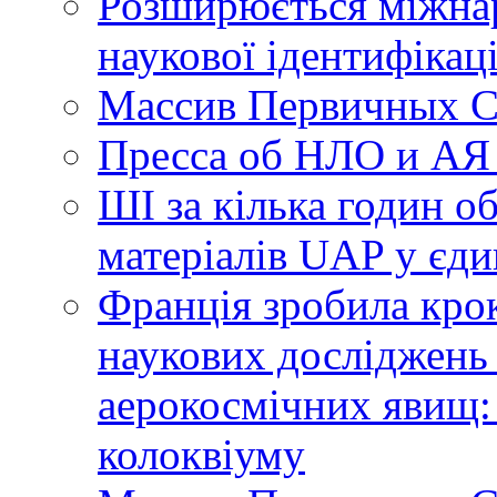
Розширюється міжнар
наукової ідентифікац
Массив Первичных С
Пресса об НЛО и АЯ
ШІ за кілька годин о
матеріалів UAP у єди
Франція зробила крок
наукових досліджень
аерокосмічних явищ:
колоквіуму