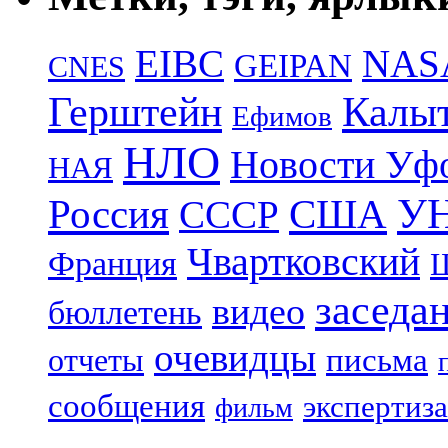
EIBC
NAS
GEIPAN
CNES
Герштейн
Калы
Ефимов
НЛО
Новости Уф
НАЯ
УН
Россия
США
СССР
Чвартковский
Франция
Ш
заседа
видео
бюллетень
очевидцы
отчеты
письма
сообщения
экспертиза
фильм