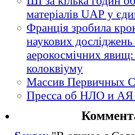
ШІ за кілька годин о
матеріалів UAP у єди
Франція зробила крок
наукових досліджень
аерокосмічних явищ:
колоквіуму
Массив Первичных С
Пресса об НЛО и АЯ
Коммент