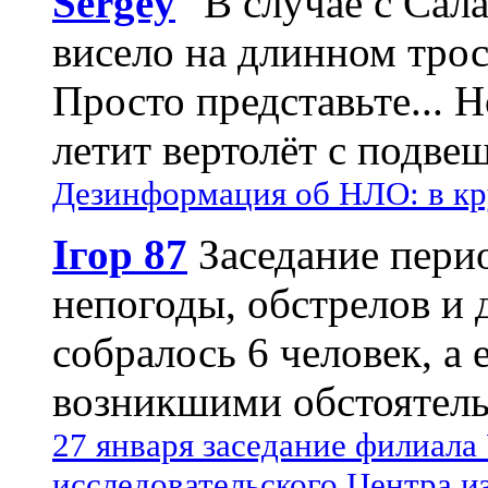
Sergey
"В случае с Сал
висело на длинном трос
Просто представьте... 
летит вертолёт с подвеш
Дезинформация об НЛО: в кр
Ігор 87
Заседание пери
непогоды, обстрелов и 
собралось 6 человек, а 
возникшими обстоятель
27 января заседание филиала
исследовательского Центра и