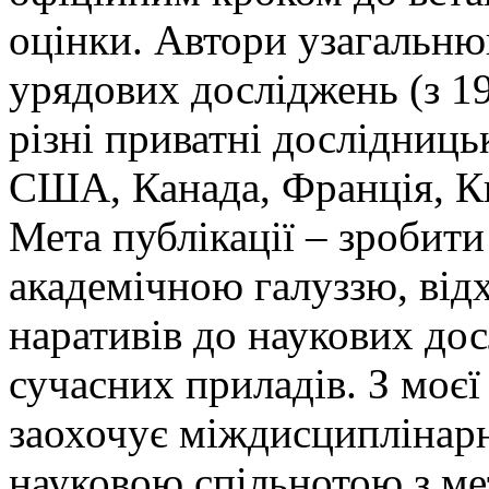
оцінки. Автори узагальню
урядових досліджень (з 19
різні приватні дослідницьк
США, Канада, Франція, Ки
Мета публікації – зробит
академічною галуззю, від
наративів до наукових до
сучасних приладів. З моєї 
заохочує міждисциплінар
науковою спільнотою з м