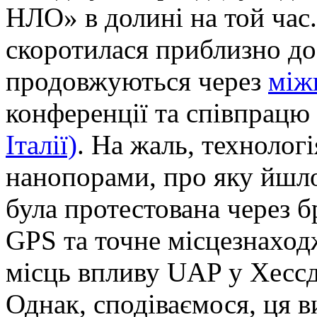
НЛО» в долині на той час.
скоротилася приблизно до
продовжуються через
між
конференції та співпрацю
Італії)
. На жаль, технолог
нанопорами, про яку йшло
була протестована через бр
GPS та точне місцезнахо
місць впливу UAP у Хессд
Однак, сподіваємося, ця в