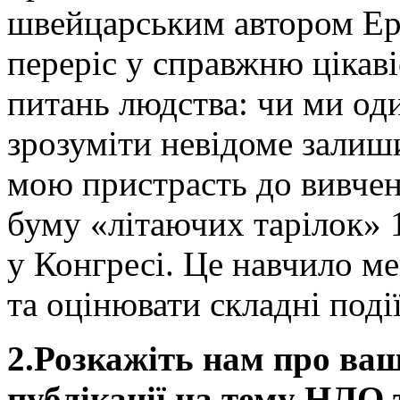
швейцарським автором Ері
переріс у справжню цікав
питань людства: чи ми оди
зрозуміти невідоме залиш
мою пристрасть до вивченн
буму «літаючих тарілок» 
у Конгресі. Це навчило ме
та оцінювати складні поді
2.Розкажіть нам про ваші
публікації на тему НЛО т