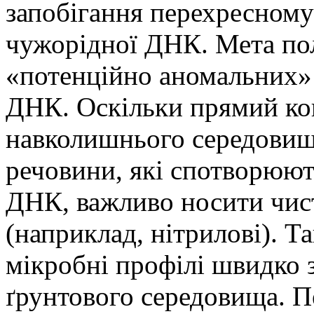
запобігання перехресном
чужорідної ДНК. Мета пол
«потенційно аномальних»
ДНК. Оскільки прямий ко
навколишнього середовищ
речовини, які спотворюют
ДНК, важливо носити чист
(наприклад, нітрилові). Т
мікробні профілі швидко 
ґрунтового середовища. П