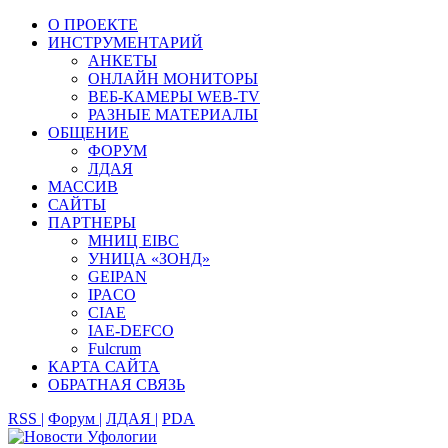
О ПРОЕКТЕ
ИНСТРУМЕНТАРИЙ
АНКЕТЫ
ОНЛАЙН МОНИТОРЫ
ВЕБ-КАМЕРЫ WEB-TV
РАЗНЫЕ МАТЕРИАЛЫ
ОБЩЕНИЕ
ФОРУМ
ЛДАЯ
МАССИВ
САЙТЫ
ПАРТНЕРЫ
МНИЦ EIBC
УНИЦА «ЗОНД»
GEIPAN
IPACO
CIAE
IAE-DEFCO
Fulcrum
КАРТА САЙТА
ОБРАТНАЯ СВЯЗЬ
RSS |
Форум |
ЛДАЯ |
PDA