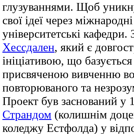
глузуваннями. Щоб уникн
свої ідеї через міжнародні
університетські кафедри. 
Хессдален
, який є довго
ініціативою, що базується
присвяченою вивченню во
повторюваного та незрозу
Проект був заснований у 
Страндом
(колишнім доце
коледжу Естфолда) у відп