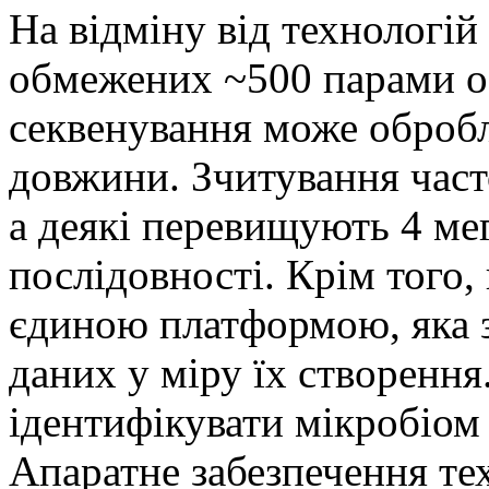
На відміну від технологій
обмежених ~500 парами ос
секвенування може оброб
довжини. Зчитування част
а деякі перевищують 4 ме
послідовності. Крім того,
єдиною платформою, яка з
даних у міру їх створенн
ідентифікувати мікробіом з
Апаратне забезпечення те