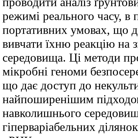
проводити аналіз ґрунтов
режимі реального часу, в 
портативних умовах, що д
вивчати їхню реакцію на 
середовища. Ці методи п
мікробні геноми безпосере
що дає доступ до некульт
найпоширенішим підходо
навколишнього середовищ
гіперваріабельних діляно