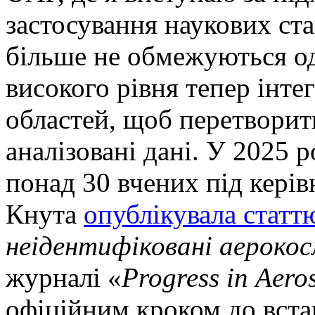
застосування наукових ст
більше не обмежуються о
високого рівня тепер інте
областей, щоб перетворити
аналізовані дані. У 2025 
понад 30 вчених під кері
Кнута
опублікувала статт
неідентифіковані аерокос
журналі «
Progress
in
Aero
офіційним кроком до вста