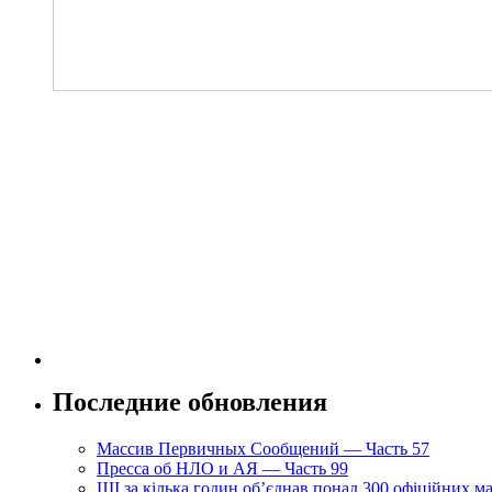
Последние обновления
Массив Первичных Сообщений — Часть 57
Пресса об НЛО и АЯ — Часть 99
ШІ за кілька годин об’єднав понад 300 офіційних м