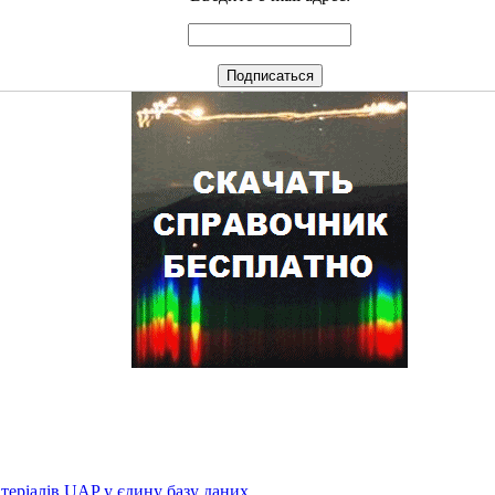
атеріалів UAP у єдину базу даних