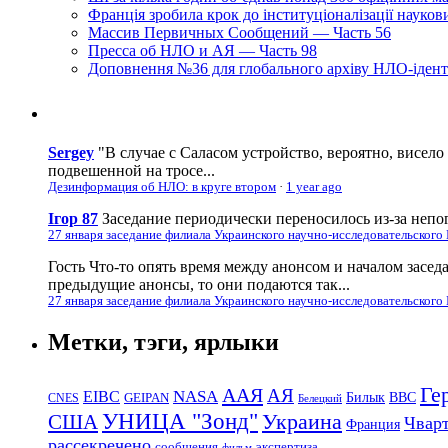
Франція зробила крок до інституціоналізації науко
Массив Первичных Сообщений — Часть 56
Пресса об НЛО и АЯ — Часть 98
Доповнення №36 для глобального архіву НЛО-ідент
Sergey
"В случае с Саласом устройство, вероятно, висело
подвешенной на тросе...
Дезинформация об НЛО: в круге втором
·
1 year ago
Ігор 87
Заседание периодически переносилось из-за непог
27 января заседание филиала Украинского научно-исследовательского
Гость
Что-то опять время между анонсом и началом засед
предыдущие анонсы, то они подаются так...
27 января заседание филиала Украинского научно-исследовательского
Метки, тэги, ярлыки
Ге
ААЯ
АЯ
EIBC
NASA
Билык
ВВС
GEIPAN
CNES
Белецкий
УНИЦА "Зонд"
Украина
США
Чвар
Франция
рассекречено
сообщения
экспертиза
фильм