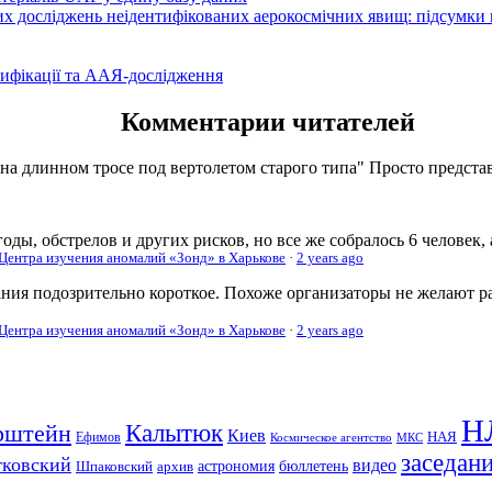
вих досліджень неідентифікованих аерокосмічних явищ: підсумки
ифікації та ААЯ-дослідження
Комментарии читателей
 на длинном тросе под вертолетом старого типа" Просто представь
оды, обстрелов и других рисков, но все же собралось 6 человек,
 Центра изучения аномалий «Зонд» в Харькове
·
2 years ago
ания подозрительно короткое. Похоже организаторы не желают р
 Центра изучения аномалий «Зонд» в Харькове
·
2 years ago
Н
рштейн
Калытюк
Киев
Ефимов
НАЯ
Космическое агентство
МКС
заседан
тковский
видео
Шпаковский
архив
астрономия
бюллетень