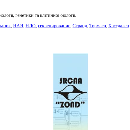
логії, генетики та клітинної біології.
лытюк
,
НАЯ
,
НЛО
,
секвенирование
,
Странд
,
Тормаєр
,
Хэссдален