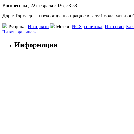
Воскресенье, 22 февраля 2026, 23:28
Доріт Тормаєр — науковиця, що працює в галузі молекулярної біо
Рубрика:
Интервью
Метки:
NGS
,
генетика
,
Интервю
,
Ка
Читать дальше »
Информация