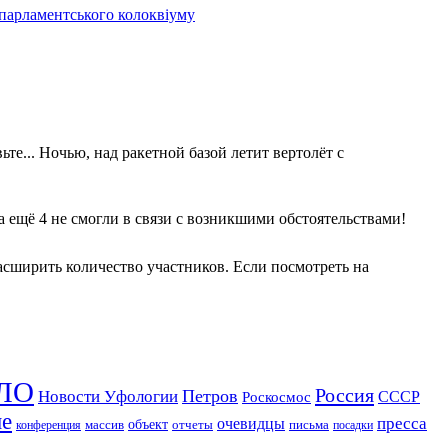
 парламентського колоквіуму
те... Ночью, над ракетной базой летит вертолёт с
 а ещё 4 не смогли в связи с возникшими обстоятельствами!
асширить количество участников. Если посмотреть на
ЛО
Россия
Петров
Новости Уфологии
Роскосмос
СССР
ие
пресса
очевидцы
массив
объект
отчеты
письма
конференция
посадки