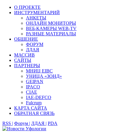
О ПРОЕКТЕ
ИНСТРУМЕНТАРИЙ
АНКЕТЫ
ОНЛАЙН МОНИТОРЫ
ВЕБ-КАМЕРЫ WEB-TV
РАЗНЫЕ МАТЕРИАЛЫ
ОБЩЕНИЕ
ФОРУМ
ЛДАЯ
МАССИВ
САЙТЫ
ПАРТНЕРЫ
МНИЦ EIBC
УНИЦА «ЗОНД»
GEIPAN
IPACO
CIAE
IAE-DEFCO
Fulcrum
КАРТА САЙТА
ОБРАТНАЯ СВЯЗЬ
RSS |
Форум |
ЛДАЯ |
PDA