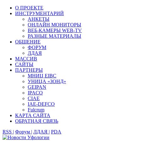
О ПРОЕКТЕ
ИНСТРУМЕНТАРИЙ
АНКЕТЫ
ОНЛАЙН МОНИТОРЫ
ВЕБ-КАМЕРЫ WEB-TV
РАЗНЫЕ МАТЕРИАЛЫ
ОБЩЕНИЕ
ФОРУМ
ЛДАЯ
МАССИВ
САЙТЫ
ПАРТНЕРЫ
МНИЦ EIBC
УНИЦА «ЗОНД»
GEIPAN
IPACO
CIAE
IAE-DEFCO
Fulcrum
КАРТА САЙТА
ОБРАТНАЯ СВЯЗЬ
RSS |
Форум |
ЛДАЯ |
PDA