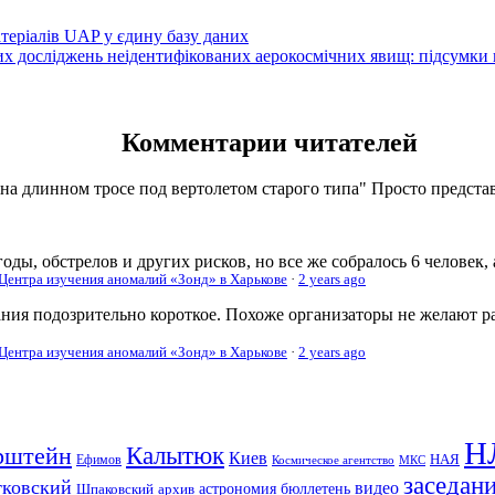
атеріалів UAP у єдину базу даних
вих досліджень неідентифікованих аерокосмічних явищ: підсумки
Комментарии читателей
 на длинном тросе под вертолетом старого типа" Просто представь
оды, обстрелов и других рисков, но все же собралось 6 человек,
 Центра изучения аномалий «Зонд» в Харькове
·
2 years ago
ания подозрительно короткое. Похоже организаторы не желают р
 Центра изучения аномалий «Зонд» в Харькове
·
2 years ago
Н
рштейн
Калытюк
Киев
Ефимов
НАЯ
Космическое агентство
МКС
заседан
тковский
видео
Шпаковский
архив
астрономия
бюллетень