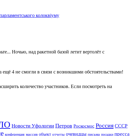
 парламентського колоквіуму
те... Ночью, над ракетной базой летит вертолёт с
 а ещё 4 не смогли в связи с возникшими обстоятельствами!
асширить количество участников. Если посмотреть на
ЛО
Россия
Петров
Новости Уфологии
Роскосмос
СССР
ие
пресса
очевидцы
массив
объект
отчеты
письма
конференция
посадки