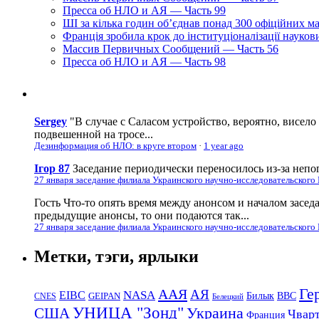
Пресса об НЛО и АЯ — Часть 99
ШІ за кілька годин об’єднав понад 300 офіційних м
Франція зробила крок до інституціоналізації науко
Массив Первичных Сообщений — Часть 56
Пресса об НЛО и АЯ — Часть 98
Sergey
"В случае с Саласом устройство, вероятно, висело
подвешенной на тросе...
Дезинформация об НЛО: в круге втором
·
1 year ago
Ігор 87
Заседание периодически переносилось из-за непог
27 января заседание филиала Украинского научно-исследовательского
Гость
Что-то опять время между анонсом и началом засед
предыдущие анонсы, то они подаются так...
27 января заседание филиала Украинского научно-исследовательского
Метки, тэги, ярлыки
Ге
ААЯ
АЯ
EIBC
NASA
Билык
ВВС
GEIPAN
CNES
Белецкий
УНИЦА "Зонд"
Украина
США
Чвар
Франция