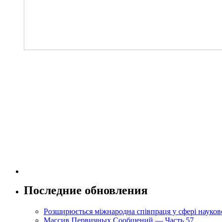
Последние обновления
Розширюється міжнародна співпраця у сфері науково
Массив Первичных Сообщений — Часть 57