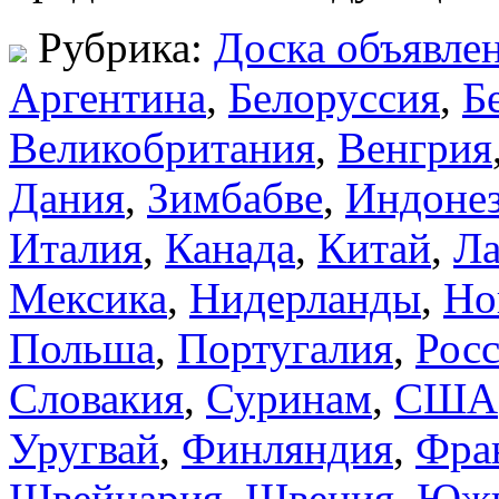
Рубрика:
Доска объявле
Аргентина
,
Белоруссия
,
Б
Великобритания
,
Венгрия
Дания
,
Зимбабве
,
Индоне
Италия
,
Канада
,
Китай
,
Ла
Мексика
,
Нидерланды
,
Но
Польша
,
Португалия
,
Рос
Словакия
,
Суринам
,
США
Уругвай
,
Финляндия
,
Фра
Швейцария
,
Швеция
,
Южн