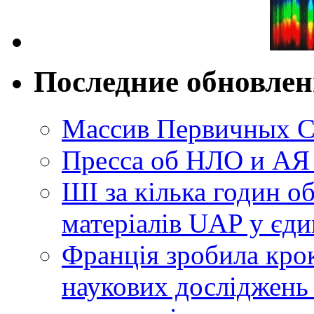
Последние обновле
Массив Первичных С
Пресса об НЛО и АЯ
ШІ за кілька годин о
матеріалів UAP у єди
Франція зробила крок
наукових досліджень