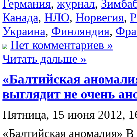
Германия
,
журнал
,
Зимба
Канада
,
НЛО
,
Норвегия
,
Р
Украина
,
Финляндия
,
Фра
Нет комментариев »
Читать дальше »
«Балтийская аномалия
выглядит не очень ан
Пятница, 15 июня 2012, 1
«Балтийская аномалия» В