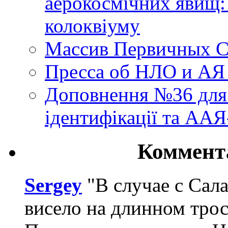
аерокосмічних явищ:
колоквіуму
Массив Первичных С
Пресса об НЛО и АЯ
Доповнення №36 для 
ідентифікації та АА
Коммент
Sergey
"В случае с Сал
висело на длинном трос