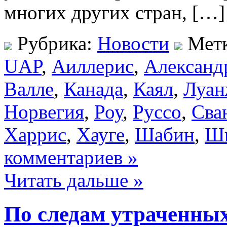
многих других стран, […]
Рубрика:
Новости
Мет
UAP
,
Аиллерис
,
Александ
Валле
,
Канада
,
Каял
,
Луа
Норвегия
,
Роу
,
Руссо
,
Сва
Харрис
,
Хауге
,
Шабин
,
Ш
комментариев »
Читать дальше »
По следам утраченны