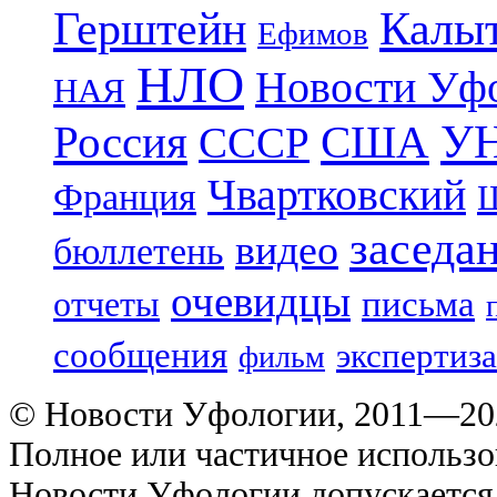
Герштейн
Калы
Ефимов
НЛО
Новости Уф
НАЯ
УН
Россия
США
СССР
Чвартковский
Франция
Ш
заседа
видео
бюллетень
очевидцы
отчеты
письма
сообщения
экспертиза
фильм
© Новости Уфологии, 2011—202
Полное или частичное использо
Новости Уфологии допускается 