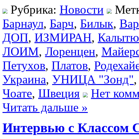
Рубрика:
Новости
Мет
Барнаул
,
Барч
,
Билык
,
Вар
ДОП
,
ИЗМИРАН
,
Калытю
ЛОИМ
,
Лоренцен
,
Майер
Петухов
,
Платов
,
Родехай
Украина
,
УНИЦА "Зонд"
Чоате
,
Швеция
Нет комм
Читать дальше »
Интервью с Классом 