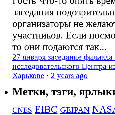
Гость
Что-то опять вре
заседания подозрительн
организаторы не желаю
участников. Если посм
то они подаются так...
27 января заседание филиала
исследовательского Центра и
Харькове
·
2 years ago
Метки, тэги, ярлык
EIBC
NAS
GEIPAN
CNES