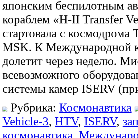
японским беспилотным а
кораблем «H-II Transfer V
стартовала с космодрома 
MSK. К Международной к
долетит через неделю. Ми
всевозможного оборудова
системы камер ISERV (пр
Рубрика:
Космонавтика
Vehicle-3
,
HTV
,
ISERV
,
за
космонавтика
,
Международ