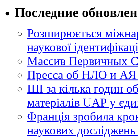
Последние обновле
Розширюється міжнар
наукової ідентифікац
Массив Первичных С
Пресса об НЛО и АЯ
ШІ за кілька годин о
матеріалів UAP у єди
Франція зробила крок
наукових досліджень