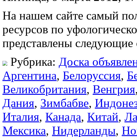
На нашем сайте самый пол
ресурсов по уфологическо
представлены следующие 
Рубрика:
Доска объявле
Аргентина
,
Белоруссия
,
Б
Великобритания
,
Венгрия
Дания
,
Зимбабве
,
Индоне
Италия
,
Канада
,
Китай
,
Ла
Мексика
,
Нидерланды
,
Но