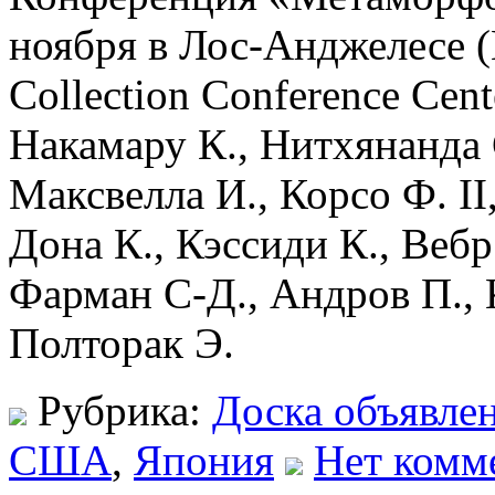
ноября в Лос-Анджелесе 
Collection Conference Cen
Накамару К., Нитхянанда С
Максвелла И., Корсо Ф. II
Дона К., Кэссиди К., Вебр
Фарман С-Д., Андров П., 
Полторак Э.
Рубрика:
Доска объявле
США
,
Япония
Нет комм