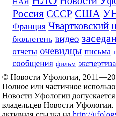
НЛО
Новости Уф
НАЯ
УН
Россия
США
СССР
Чвартковский
Франция
Ш
заседа
видео
бюллетень
очевидцы
отчеты
письма
сообщения
экспертиза
фильм
© Новости Уфологии, 2011—202
Полное или частичное использо
Новости Уфологии допускается 
владельцев Новости Уфологии. 
активная ссылка на
http://ufolo