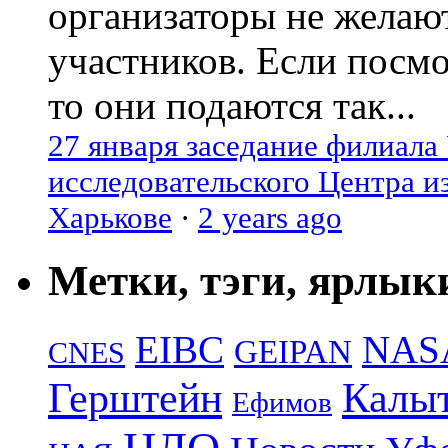
организаторы не желаю
участников. Если посм
то они подаются так...
27 января заседание филиала
исследовательского Центра и
Харькове
·
2 years ago
Метки, тэги, ярлык
EIBC
NAS
GEIPAN
CNES
Герштейн
Калы
Ефимов