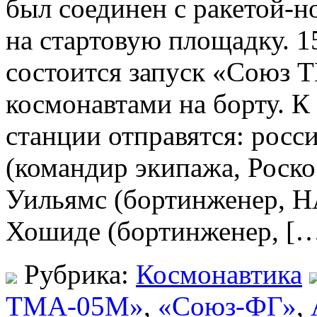
был соединен с ракетой-
на стартовую площадку. 1
состоится запуск «Союз 
космонавтами на борту. 
станции отправятся: рос
(командир экипажа, Роско
Уильямс (бортинженер, Н
Хошиде (бортинженер, [
Рубрика:
Космонавтика
TMA-05M»
,
«Союз-ФГ»
,