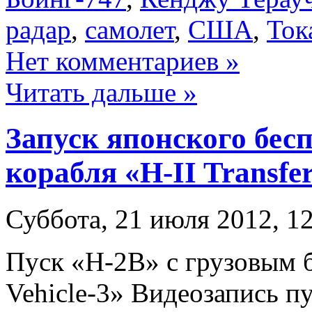
радар
,
самолет
,
США
,
Ток
Нет комментариев »
Читать дальше »
Запуск японского бес
корабля «H-II Transfer
Суббота, 21 июля 2012, 1
Пуск «H-2B» с грузовым б
Vehicle-3» Видеозапись п