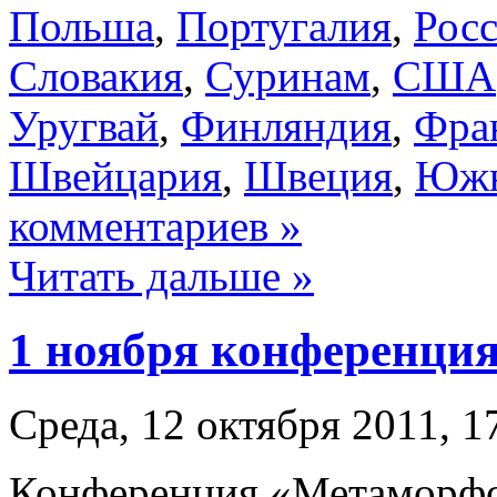
Польша
,
Португалия
,
Рос
Словакия
,
Суринам
,
США
Уругвай
,
Финляндия
,
Фра
Швейцария
,
Швеция
,
Южн
комментариев »
Читать дальше »
1 ноября конференция
Среда, 12 октября 2011, 1
Конференция «Метаморфоз