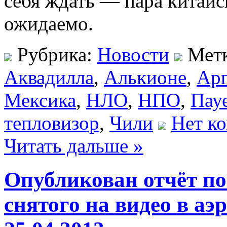
себя ждать — пара китайс
ожидаемо.
Рубрика:
Новости
Мет
Аквадилла
,
Алькионе
,
Арг
Мексика
,
НЛО
,
НПО
,
Пау
тепловизор
,
Чили
Нет к
Читать дальше »
Опубликован отчёт по
снятого на видео в а