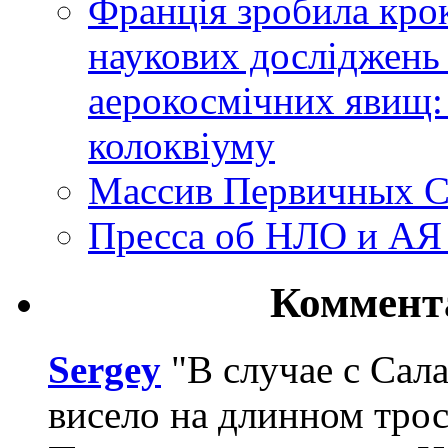
Франція зробила крок
наукових досліджень
аерокосмічних явищ:
колоквіуму
Массив Первичных С
Пресса об НЛО и АЯ
Коммент
Sergey
"В случае с Сал
висело на длинном трос