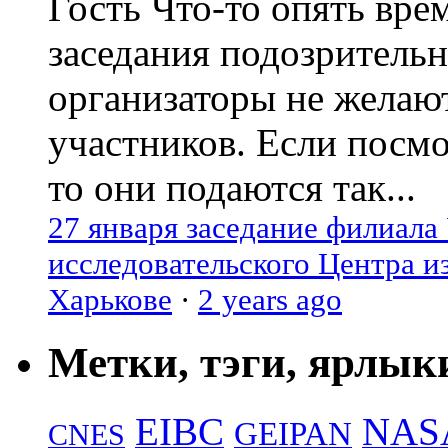
Гость
Что-то опять вре
заседания подозрительн
организаторы не желаю
участников. Если посм
то они подаются так...
27 января заседание филиала
исследовательского Центра и
Харькове
·
2 years ago
Метки, тэги, ярлык
EIBC
NAS
GEIPAN
CNES