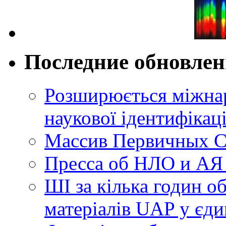
Последние обновле
Розширюється міжнар
наукової ідентифікац
Массив Первичных С
Пресса об НЛО и АЯ
ШІ за кілька годин о
матеріалів UAP у єди