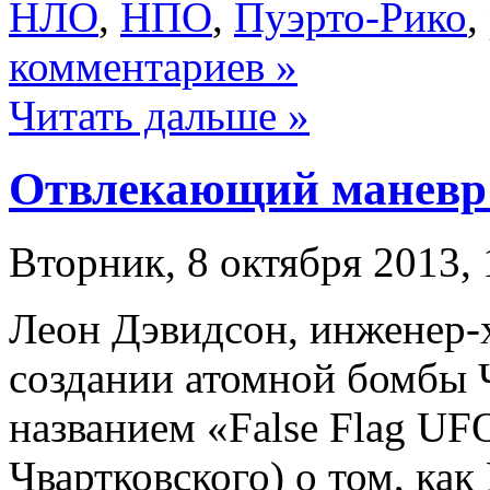
НЛО
,
НПО
,
Пуэрто-Рико
,
комментариев »
Читать дальше »
Отвлекающий манев
Вторник, 8 октября 2013, 
Леон Дэвидсон, инженер-
создании атомной бомбы 
названием «False Flag UF
Чвартковского) о том, к