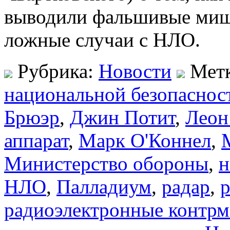
выводили фальшивые миш
ложные случаи с НЛО.
Рубрика:
Новости
Мет
национальной безопаснос
Брюэр
,
Джин Потит
,
Леон
аппарат
,
Марк О'Коннел
,
Министерство обороны
,
н
НЛО
,
Палладиум
,
радар
,
р
радиоэлектронные контр