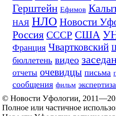
Герштейн
Калы
Ефимов
НЛО
Новости Уф
НАЯ
УН
Россия
США
СССР
Чвартковский
Франция
Ш
заседа
видео
бюллетень
очевидцы
отчеты
письма
сообщения
экспертиза
фильм
© Новости Уфологии, 2011—202
Полное или частичное использо