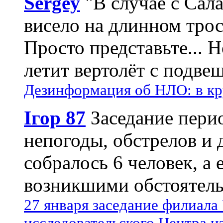
Sergey
"В случае с Сал
висело на длинном трос
Просто представьте... 
летит вертолёт с подвеш
Дезинформация об НЛО: в кр
Ігор 87
Заседание пери
непогоды, обстрелов и 
собралось 6 человек, а 
возникшими обстоятель
27 января заседание филиала
исследовательского Центра и