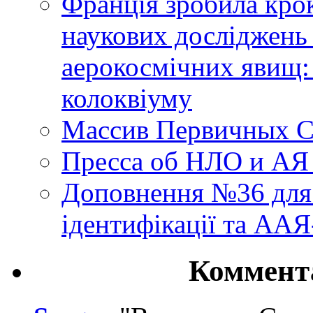
Франція зробила крок
наукових досліджень
аерокосмічних явищ:
колоквіуму
Массив Первичных С
Пресса об НЛО и АЯ
Доповнення №36 для 
ідентифікації та АА
Коммент