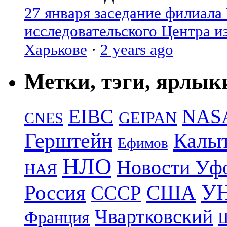
27 января заседание филиала
исследовательского Центра и
Харькове
·
2 years ago
Метки, тэги, ярлык
EIBC
NAS
GEIPAN
CNES
Герштейн
Калы
Ефимов
НЛО
Новости Уф
НАЯ
УН
Россия
США
СССР
Чвартковский
Франция
Ш