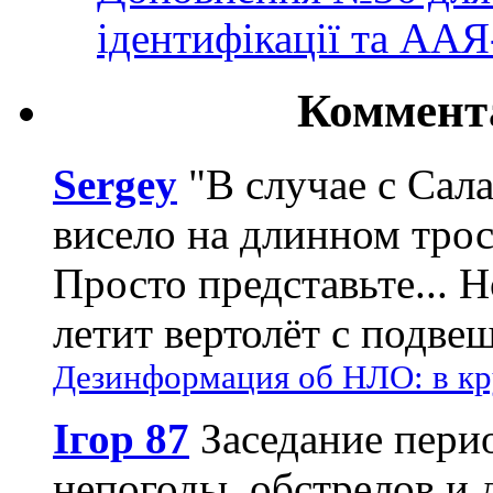
ідентифікації та АА
Коммент
Sergey
"В случае с Сал
висело на длинном трос
Просто представьте... 
летит вертолёт с подвеш
Дезинформация об НЛО: в кр
Ігор 87
Заседание пери
непогоды, обстрелов и 