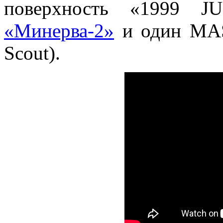
поверхность «1999 J
«Минерва-2»
и один MASC
Scout).