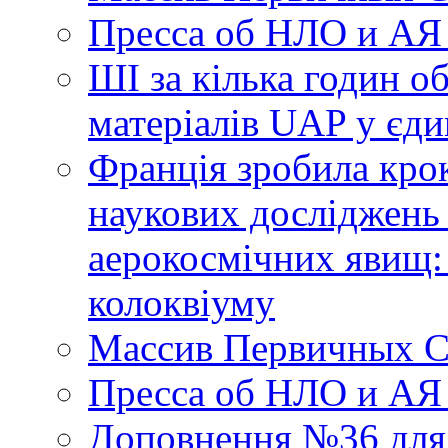
Пресса об НЛО и АЯ
ШІ за кілька годин о
матеріалів UAP у єди
Франція зробила крок
наукових досліджень
аерокосмічних явищ:
колоквіуму
Массив Первичных С
Пресса об НЛО и АЯ
Доповнення №36 для 