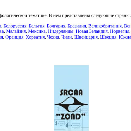
фологической тематике. В нем представлены следующие страны:
а
,
Белоруссия
,
Бельгия
,
Болгария
,
Бразилия
,
Великобритания
,
Ве
ва
,
Малайзия
,
Мексика
,
Нидерланды
,
Новая Зеландия
,
Норвегия
ия
,
Франция
,
Хорватия
,
Чехия
,
Чили
,
Швейцария
,
Швеция
,
Южна