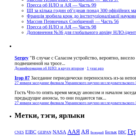
Пресса об НЛО и АЯ — Часть 99
ШІ за кілька годин об’єднав понад 300 офіційних м
Франція зробила крок до інституціоналізації науко
Массив Первичных Сообщений — Часть 56
Пресса об НЛО и АЯ — Часть 98
Доповнення №36 для глобального архіву НЛО-ідент
Sergey
"В случае с Саласом устройство, вероятно, висело
подвешенной на тросе...
Дезинформация об НЛО: в круге втором
·
1 year ago
Ігор 87
Заседание периодически переносилось из-за непог
27 января заседание филиала Украинского научно-исследовательского
Гость
Что-то опять время между анонсом и началом засед
предыдущие анонсы, то они подаются так...
27 января заседание филиала Украинского научно-исследовательского
Метки, тэги, ярлыки
Ге
ААЯ
АЯ
EIBC
NASA
Билык
ВВС
GEIPAN
CNES
Белецкий