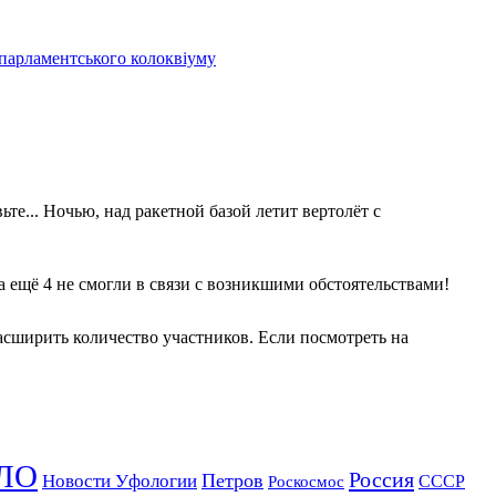
 парламентського колоквіуму
те... Ночью, над ракетной базой летит вертолёт с
 а ещё 4 не смогли в связи с возникшими обстоятельствами!
асширить количество участников. Если посмотреть на
ЛО
Россия
Петров
Новости Уфологии
Роскосмос
СССР