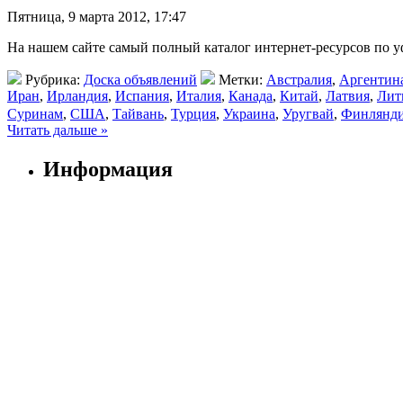
Пятница, 9 марта 2012, 17:47
На нашем сайте самый полный каталог интернет-ресурсов по у
Рубрика:
Доска объявлений
Метки:
Австралия
,
Аргентин
Иран
,
Ирландия
,
Испания
,
Италия
,
Канада
,
Китай
,
Латвия
,
Лит
Суринам
,
США
,
Тайвань
,
Турция
,
Украина
,
Уругвай
,
Финлянд
Читать дальше »
Информация