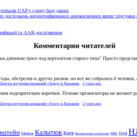
атеріалів UAP у єдину базу даних
вих досліджень неідентифікованих аерокосмічних явищ: підсумки
ифікації та ААЯ-дослідження
Комментарии читателей
 на длинном тросе под вертолетом старого типа" Просто представь
оды, обстрелов и других рисков, но все же собралось 6 человек,
 Центра изучения аномалий «Зонд» в Харькове
·
2 years ago
ания подозрительно короткое. Похоже организаторы не желают р
 Центра изучения аномалий «Зонд» в Харькове
·
2 years ago
Н
рштейн
Калытюк
Киев
Ефимов
НАЯ
Космическое агентство
МКС