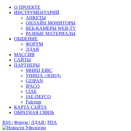
О ПРОЕКТЕ
ИНСТРУМЕНТАРИЙ
АНКЕТЫ
ОНЛАЙН МОНИТОРЫ
ВЕБ-КАМЕРЫ WEB-TV
РАЗНЫЕ МАТЕРИАЛЫ
ОБЩЕНИЕ
ФОРУМ
ЛДАЯ
МАССИВ
САЙТЫ
ПАРТНЕРЫ
МНИЦ EIBC
УНИЦА «ЗОНД»
GEIPAN
IPACO
CIAE
IAE-DEFCO
Fulcrum
КАРТА САЙТА
ОБРАТНАЯ СВЯЗЬ
RSS |
Форум |
ЛДАЯ |
PDA