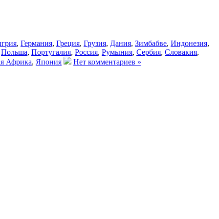
нгрия
,
Германия
,
Греция
,
Грузия
,
Дания
,
Зимбабве
,
Индонезия
,
,
Польша
,
Португалия
,
Россия
,
Румыния
,
Сербия
,
Словакия
,
я Африка
,
Япония
Нет комментариев »