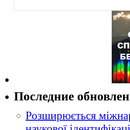
Последние обновле
Розширюється міжнар
наукової ідентифікац