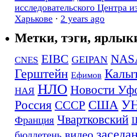
исследовательского Центра и
Харькове
·
2 years ago
Метки, тэги, ярлык
EIBC
NAS
GEIPAN
CNES
Герштейн
Калы
Ефимов
НЛО
Новости Уф
НАЯ
УН
Россия
США
СССР
Чвартковский
Франция
Ш
заседа
видео
бюллетень