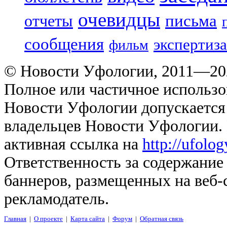
очевидцы
отчеты
письма
сообщения
экспертиза
фильм
© Новости Уфологии, 2011—202
Полное или частичное использо
Новости Уфологии допускается 
владельцев Новости Уфологии. 
активная ссылка на
http://ufolo
Ответственность за содержание
баннеров, размещенных на веб-
рекламодатель.
Главная
|
О проекте
|
Карта сайта
|
Форум
|
Обратная связь