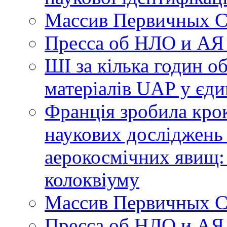
Массив Первичных С
Пресса об НЛО и АЯ
ШІ за кілька годин о
матеріалів UAP у єди
Франція зробила крок
наукових досліджень
аерокосмічних явищ:
колоквіуму
Массив Первичных С
Пресса об НЛО и АЯ