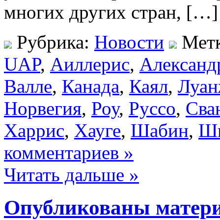
многих других стран, […]
Рубрика:
Новости
Мет
UAP
,
Аиллерис
,
Александ
Валле
,
Канада
,
Каял
,
Луа
Норвегия
,
Роу
,
Руссо
,
Сва
Харрис
,
Хауге
,
Шабин
,
Ш
комментариев »
Читать дальше »
Опубликованы матер