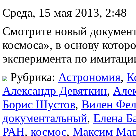
Среда, 15 мая 2013, 2:48
Смотрите новый докумен
космоса», в основу котор
эксперимента по имитаци
Рубрика:
Астрономия
,
К
Александр Девяткин
,
Алек
Борис Шустов
,
Вилен Фе
документальный
,
Елена Б
РАН
,
космос
,
Максим Ма