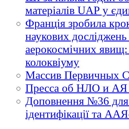
матеріалів UAP у єди
Франція зробила крок
наукових досліджень
аерокосмічних явищ:
колоквіуму
Массив Первичных С
Пресса об НЛО и АЯ
Доповнення №36 для 
ідентифікації та АА