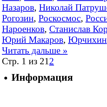
Назаров
,
Николай Патруш
Рогозин
,
Роскосмос
,
Росс
Нароенков
,
Станислав Ко
Юрий Макаров
,
Юрчихин
Читать дальше »
Стр. 1 из 2
1
2
Информация