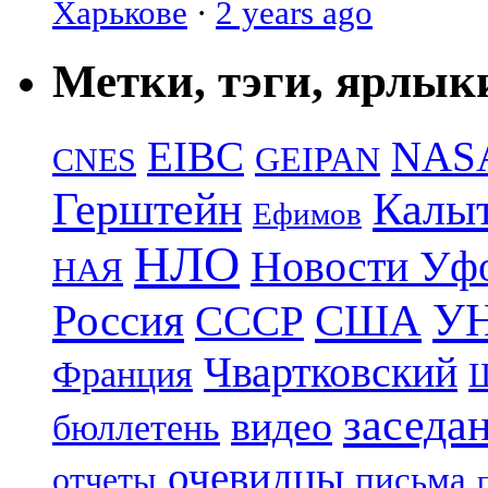
Харькове
·
2 years ago
Метки, тэги, ярлык
EIBC
NAS
GEIPAN
CNES
Герштейн
Калы
Ефимов
НЛО
Новости Уф
НАЯ
УН
Россия
США
СССР
Чвартковский
Франция
Ш
заседа
видео
бюллетень
очевидцы
отчеты
письма