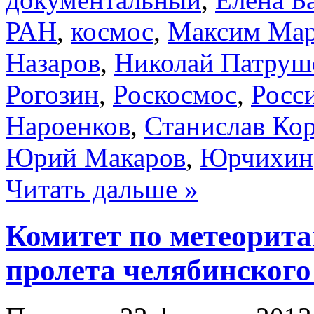
РАН
,
космос
,
Максим Ма
Назаров
,
Николай Патруш
Рогозин
,
Роскосмос
,
Росс
Нароенков
,
Станислав Ко
Юрий Макаров
,
Юрчихин
Читать дальше »
Комитет по метеорита
пролета челябинского