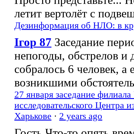
летит вертолёт с подвеш
Дезинформация об НЛО: в кр
Ігор 87
Заседание пери
непогоды, обстрелов и 
собралось 6 человек, а 
возникшими обстоятель
27 января заседание филиала
исследовательского Центра и
Харькове
·
2 years ago
Гость
Что-то опять вре