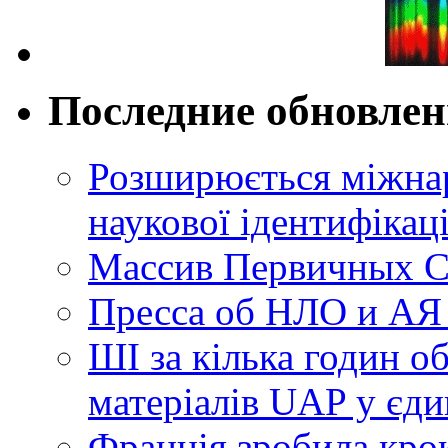
Последние обновле
Розширюється міжнар
наукової ідентифікац
Массив Первичных С
Пресса об НЛО и АЯ
ШІ за кілька годин о
матеріалів UAP у єди
Франція зробила крок