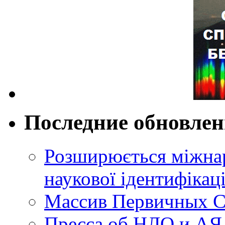
Последние обновле
Розширюється міжнар
наукової ідентифікац
Массив Первичных С
Пресса об НЛО и АЯ