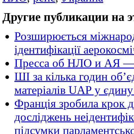
Другие публикации на э
Розширюється міжнародн
ідентифікації аерокосм
Пресса об НЛО и АЯ —
ШІ за кілька годин об’
матеріалів UAP у єдину
Франція зробила крок д
досліджень неідентифі
підсумки парламентськ