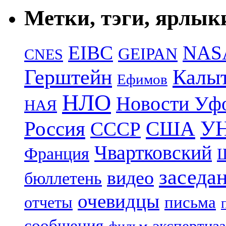
Метки, тэги, ярлык
EIBC
NAS
GEIPAN
CNES
Герштейн
Калы
Ефимов
НЛО
Новости Уф
НАЯ
УН
Россия
США
СССР
Чвартковский
Франция
Ш
заседа
видео
бюллетень
очевидцы
отчеты
письма
сообщения