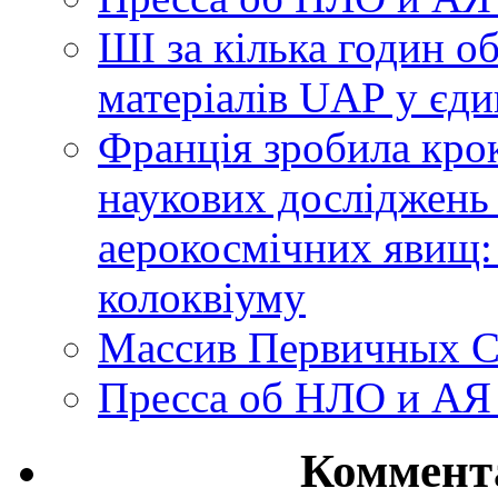
ШІ за кілька годин о
матеріалів UAP у єди
Франція зробила крок
наукових досліджень
аерокосмічних явищ:
колоквіуму
Массив Первичных С
Пресса об НЛО и АЯ
Коммент