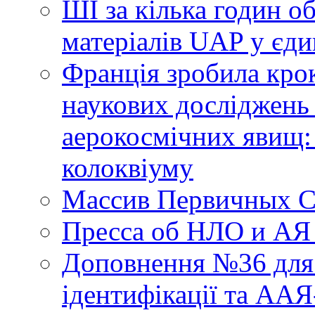
ШІ за кілька годин о
матеріалів UAP у єди
Франція зробила крок
наукових досліджень
аерокосмічних явищ:
колоквіуму
Массив Первичных С
Пресса об НЛО и АЯ
Доповнення №36 для 
ідентифікації та АА