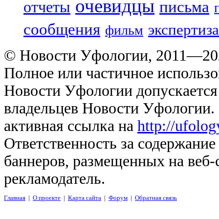
очевидцы
отчеты
письма
сообщения
экспертиза
фильм
© Новости Уфологии, 2011—202
Полное или частичное использо
Новости Уфологии допускается 
владельцев Новости Уфологии. 
активная ссылка на
http://ufolo
Ответственность за содержание
баннеров, размещенных на веб-
рекламодатель.
Главная
|
О проекте
|
Карта сайта
|
Форум
|
Обратная связь