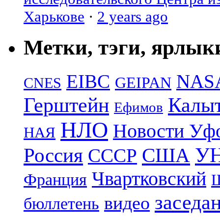
Харькове
·
2 years ago
Метки, тэги, ярлык
EIBC
NAS
GEIPAN
CNES
Герштейн
Калы
Ефимов
НЛО
Новости Уф
НАЯ
УН
Россия
США
СССР
Чвартковский
Франция
Ш
заседа
видео
бюллетень