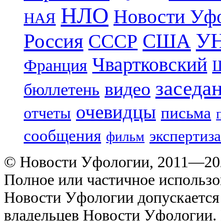
НЛО
Новости Уф
НАЯ
УН
Россия
США
СССР
Чвартковский
Франция
Ш
заседа
видео
бюллетень
очевидцы
отчеты
письма
сообщения
экспертиза
фильм
© Новости Уфологии, 2011—202
Полное или частичное использо
Новости Уфологии допускается 
владельцев Новости Уфологии. 