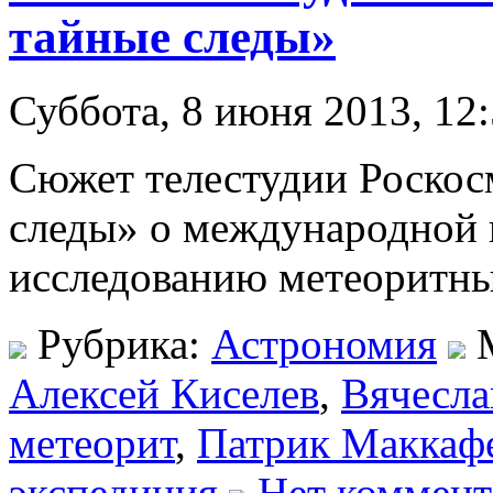
тайные следы»
Суббота, 8 июня 2013, 12
Сюжет телестудии Роскос
следы» о международной 
исследованию метеоритны
Рубрика:
Астрономия
М
Алексей Киселев
,
Вячесла
метеорит
,
Патрик Маккаф
экспедиция
Нет коммент