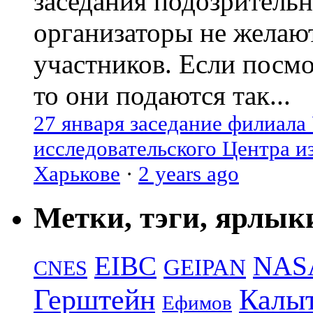
заседания подозрительн
организаторы не желаю
участников. Если посм
то они подаются так...
27 января заседание филиала
исследовательского Центра и
Харькове
·
2 years ago
Метки, тэги, ярлык
EIBC
NAS
GEIPAN
CNES
Герштейн
Калы
Ефимов