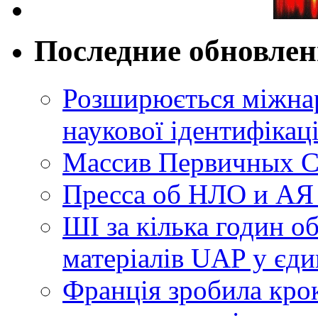
Последние обновле
Розширюється міжнар
наукової ідентифікац
Массив Первичных С
Пресса об НЛО и АЯ
ШІ за кілька годин о
матеріалів UAP у єди
Франція зробила крок