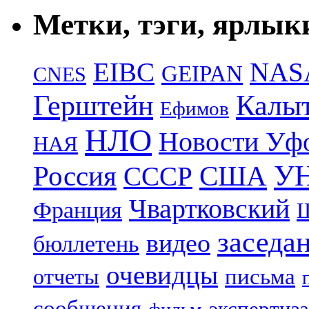
Метки, тэги, ярлык
EIBC
NAS
GEIPAN
CNES
Герштейн
Калы
Ефимов
НЛО
Новости Уф
НАЯ
УН
Россия
США
СССР
Чвартковский
Франция
Ш
заседа
видео
бюллетень
очевидцы
отчеты
письма
сообщения