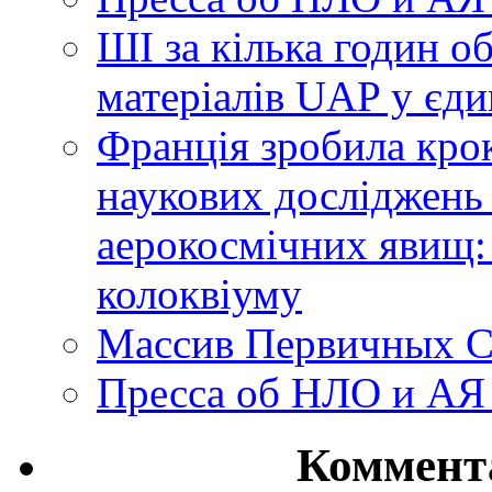
ШІ за кілька годин о
матеріалів UAP у єди
Франція зробила крок
наукових досліджень
аерокосмічних явищ:
колоквіуму
Массив Первичных С
Пресса об НЛО и АЯ
Коммент