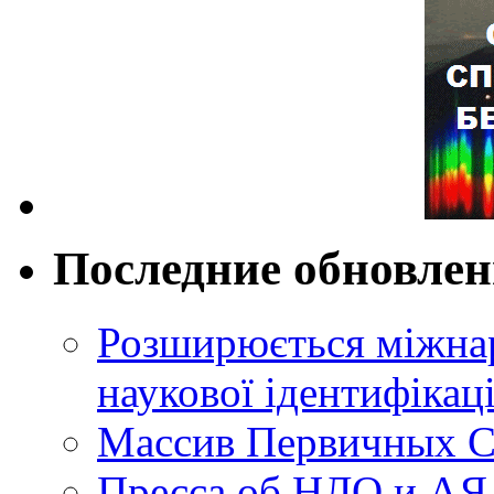
Последние обновле
Розширюється міжнар
наукової ідентифікац
Массив Первичных С
Пресса об НЛО и АЯ