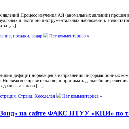
 явлений Процесс изучения АЯ (аномальных явлений) прошел в 
изуальных и частично инструментальных наблюдений. Недостато
боты […]
ление
,
посадки
,
радар
Нет комментариев »
льнейший дефицит норвежцев в направления информационных ко
я Норвежское правительство, и принимать дальнейшие решения. 
задачи — а как на […]
страция
,
Стрэнд
,
Хессделен
Нет комментариев »
«Зонд» на сайте ФАКС НТУУ «КПИ» по 