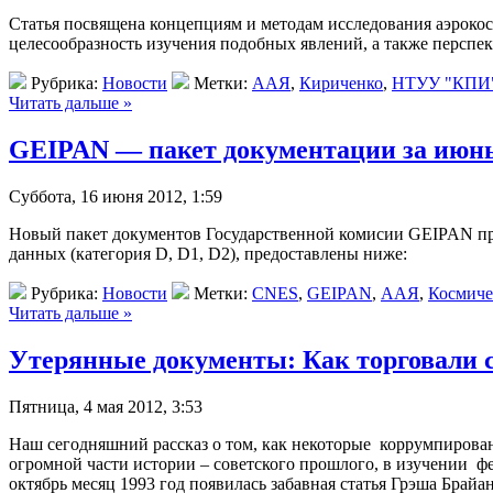
Статья посвящена концепциям и методам исследования аэрокосм
целесообразность изучения подобных явлений, а также перспе
Рубрика:
Новости
Метки:
ААЯ
,
Кириченко
,
НТУУ "КПИ
Читать дальше »
GEIPAN — пакет документации за июн
Суббота, 16 июня 2012, 1:59
Новый пакет документов Государственной комисии GEIPAN п
данных (категория D, D1, D2), предоставлены ниже:
Рубрика:
Новости
Метки:
CNES
,
GEIPAN
,
ААЯ
,
Космиче
Читать дальше »
Утерянные документы: Как торговали 
Пятница, 4 мая 2012, 3:53
Наш сегодняшний рассказ о том, как некоторые коррумпирован
огромной части истории – советского прошлого, в изучении ф
октябрь месяц 1993 год появилась забавная статья Грэша Брайа