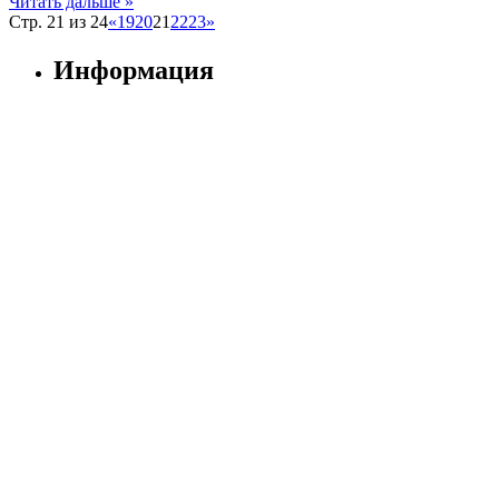
Читать дальше »
Стр. 21 из 24
«
19
20
21
22
23
»
Информация