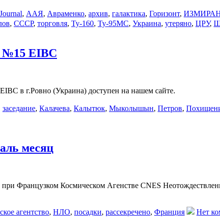
ournal
,
ААЯ
,
Авраменко
,
архив
,
галактика
,
Горизонт
,
ИЗМИРА
лов
,
СССР
,
торговля
,
Ту-160
,
Ту-95МС
,
Украина
,
утеряно
,
ЦРУ
,
Ш
1 №15 EIBC
BC в г.Ровно (Украина) доступен на нашем сайте.
,
заседание
,
Калачева
,
Калытюк
,
Мыколышын
,
Петров
,
Похищен
аль месяц
 при Французком Космическом Агенстве CNES Неотождествленн
ское агентство
,
НЛО
,
посадки
,
рассекречено
,
Франция
Нет ко