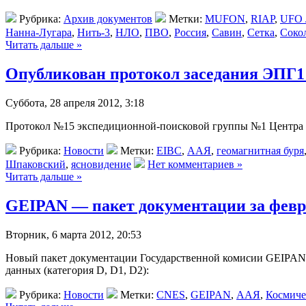
Рубрика:
Архив документов
Метки:
MUFON
,
RIAP
,
UFO J
Нанна-Лугара
,
Нить-3
,
НЛО
,
ПВО
,
Россия
,
Савин
,
Сетка
,
Соко
Читать дальше »
Опубликован протокол заседания ЭПГ
Суббота, 28 апреля 2012, 3:18
Протокол №15 экспедиционной-поисковой группы №1 Центра EI
Рубрика:
Новости
Метки:
EIBC
,
ААЯ
,
геомагнитная буря
Шпаковский
,
ясновидение
Нет комментариев »
Читать дальше »
GEIPAN — пакет документации за февр
Вторник, 6 марта 2012, 20:53
Новый пакет документации Государственной комисии GEIPAN
данных (категория D, D1, D2):
Рубрика:
Новости
Метки:
CNES
,
GEIPAN
,
ААЯ
,
Космиче