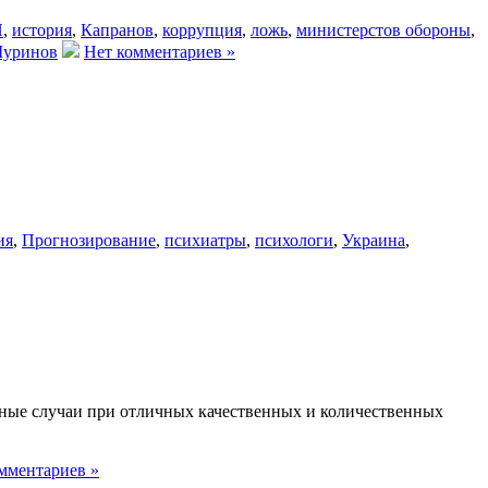
Н
,
история
,
Капранов
,
коррупция
,
ложь
,
министерстов обороны
,
уринов
Нет комментариев »
ия
,
Прогнозирование
,
психиатры
,
психологи
,
Украина
,
ые случаи при отличных качественных и количественных
мментариев »