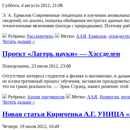
Суббота, 4 августа 2012, 21:08
Э. А. Ермилов Современные тенденции в изучении аномальных
сведений, их анализ, попытка обобщения нестрогих данных в
техногенными явлениями (иногда с природными). Поэтому ра
Рубрика:
Рассекречено
Метки:
ААЯ
,
Ермилов
,
отождеств
Читать дальше »
Проект «Лагерь науки» — Хэссделен
Понедельник, 23 июля 2012, 23:08
Отсутствие интереса студентов к физике и математике, и да
не иллюстративный процесс обучения, заставили призадуматьс
что на грани реальности, — Эрик Стрэнд, нашел решение этой 
Рубрика:
Архив документов
Метки:
ААЯ
,
Норвегия
,
реги
Читать дальше »
Новая статья Кириченка А.Г. УНИЦА 
Четверг, 19 июля 2012, 16:49