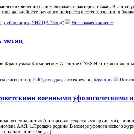
ических явлений с аномальными характеристиками. В статье ука
ктивы дальнейшего научного прогресса в естествознании в бли
"
,
публикации
,
УНИЦА "Зонд"
Нет комментариев »
ь месяц
ри Французком Космическом Агенстве CNES Неотождествленные
ское агентство
,
НЛО
,
посадки
,
рассекречено
,
Франция
Нет ко
советскими военными уфологическими 
ные «специалисты» (по торговле секретными архивами), лишили
еномена ААЯ. 1.Продажа родины В номере уфологического журнал
на под название «The […]