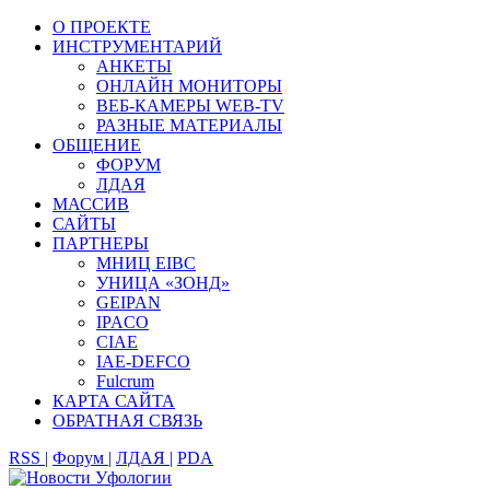
О ПРОЕКТЕ
ИНСТРУМЕНТАРИЙ
АНКЕТЫ
ОНЛАЙН МОНИТОРЫ
ВЕБ-КАМЕРЫ WEB-TV
РАЗНЫЕ МАТЕРИАЛЫ
ОБЩЕНИЕ
ФОРУМ
ЛДАЯ
МАССИВ
САЙТЫ
ПАРТНЕРЫ
МНИЦ EIBC
УНИЦА «ЗОНД»
GEIPAN
IPACO
CIAE
IAE-DEFCO
Fulcrum
КАРТА САЙТА
ОБРАТНАЯ СВЯЗЬ
RSS |
Форум |
ЛДАЯ |
PDA