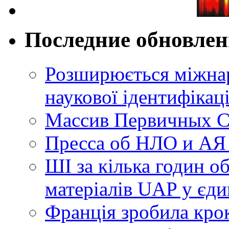
Последние обновле
Розширюється міжнар
наукової ідентифікац
Массив Первичных С
Пресса об НЛО и АЯ
ШІ за кілька годин о
матеріалів UAP у єди
Франція зробила крок