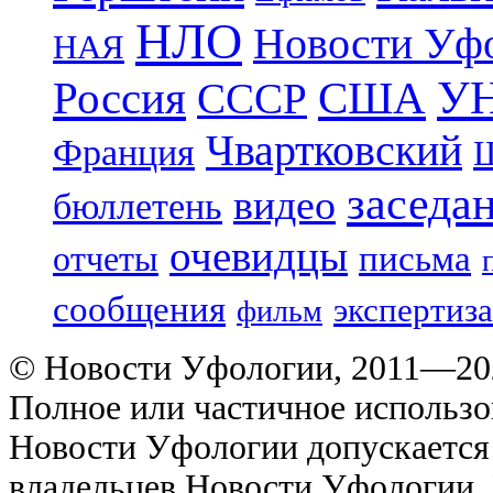
НЛО
Новости Уф
НАЯ
УН
Россия
США
СССР
Чвартковский
Франция
Ш
заседа
видео
бюллетень
очевидцы
отчеты
письма
сообщения
экспертиза
фильм
© Новости Уфологии, 2011—202
Полное или частичное использо
Новости Уфологии допускается 
владельцев Новости Уфологии. 