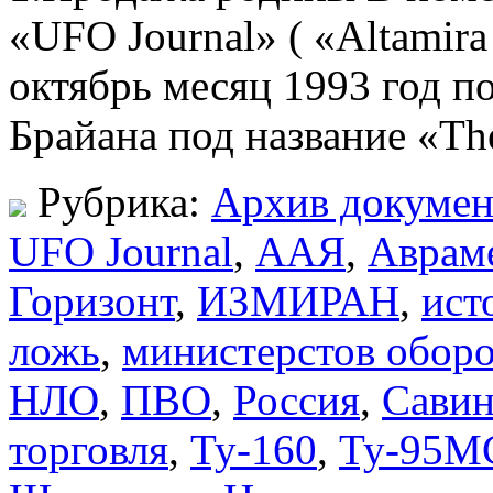
«UFO Journal» ( «Altamir
октябрь месяц 1993 год п
Брайана под название «Th
Рубрика:
Архив докумен
UFO Journal
,
ААЯ
,
Аврам
Горизонт
,
ИЗМИРАН
,
ист
ложь
,
министерстов обор
НЛО
,
ПВО
,
Россия
,
Сави
торговля
,
Ту-160
,
Ту-95М