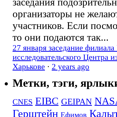
заседания подозрительн
организаторы не желаю
участников. Если посм
то они подаются так...
27 января заседание филиала
исследовательского Центра и
Харькове
·
2 years ago
Метки, тэги, ярлык
EIBC
NAS
GEIPAN
CNES
Герштейн
Калы
Ефимов