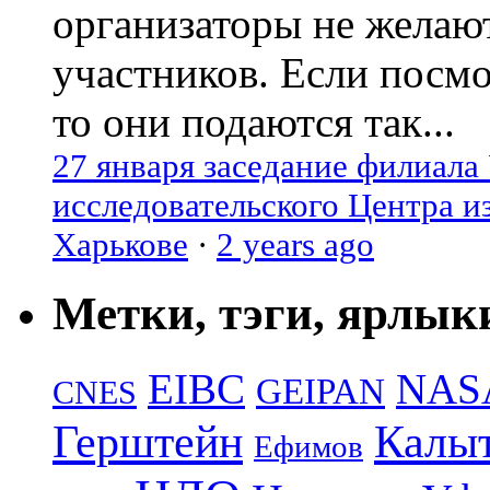
организаторы не желаю
участников. Если посм
то они подаются так...
27 января заседание филиала
исследовательского Центра и
Харькове
·
2 years ago
Метки, тэги, ярлык
EIBC
NAS
GEIPAN
CNES
Герштейн
Калы
Ефимов