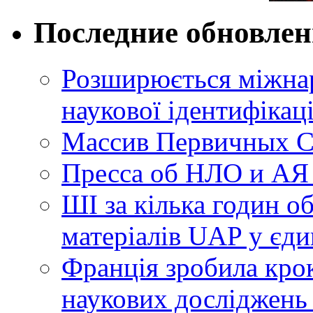
Последние обновле
Розширюється міжнар
наукової ідентифікац
Массив Первичных С
Пресса об НЛО и АЯ
ШІ за кілька годин о
матеріалів UAP у єди
Франція зробила крок
наукових досліджень