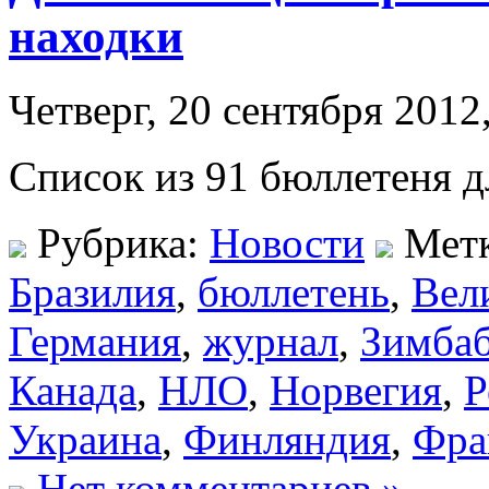
находки
Четверг, 20 сентября 2012
Список из 91 бюллетеня 
Рубрика:
Новости
Мет
Бразилия
,
бюллетень
,
Вел
Германия
,
журнал
,
Зимба
Канада
,
НЛО
,
Норвегия
,
Р
Украина
,
Финляндия
,
Фра
Нет комментариев »