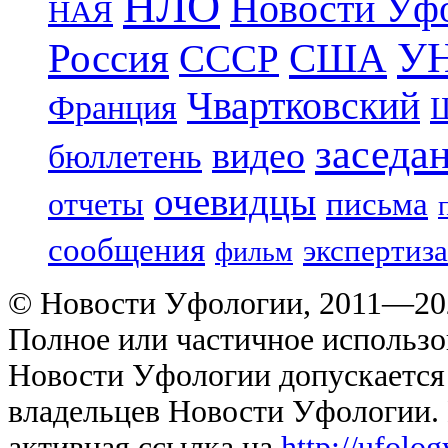
НЛО
Новости Уф
НАЯ
УН
Россия
США
СССР
Чвартковский
Франция
Ш
заседа
видео
бюллетень
очевидцы
отчеты
письма
сообщения
экспертиза
фильм
© Новости Уфологии, 2011—202
Полное или частичное использо
Новости Уфологии допускается 
владельцев Новости Уфологии. 
активная ссылка на
http://ufolo