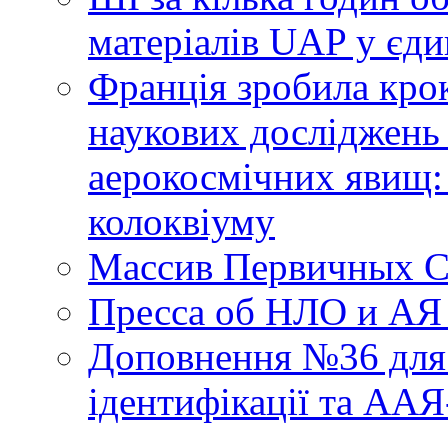
матеріалів UAP у єди
Франція зробила крок
наукових досліджень
аерокосмічних явищ:
колоквіуму
Массив Первичных С
Пресса об НЛО и АЯ
Доповнення №36 для 
ідентифікації та АА