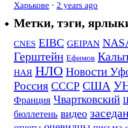
Харькове
·
2 years ago
Метки, тэги, ярлык
EIBC
NAS
GEIPAN
CNES
Герштейн
Калы
Ефимов
НЛО
Новости Уф
НАЯ
УН
Россия
США
СССР
Чвартковский
Франция
Ш
заседа
видео
бюллетень
очевидцы
отчеты
письма