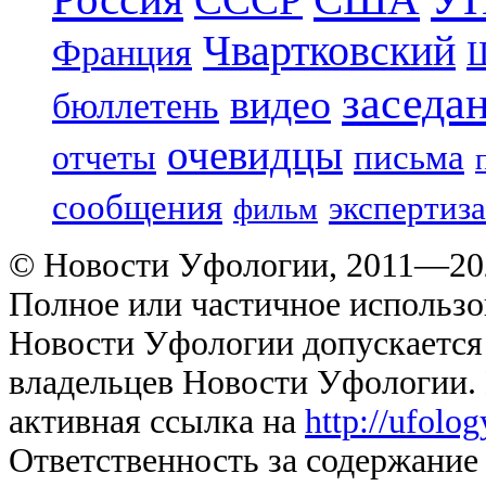
Чвартковский
Франция
Ш
заседа
видео
бюллетень
очевидцы
отчеты
письма
сообщения
экспертиза
фильм
© Новости Уфологии, 2011—202
Полное или частичное использо
Новости Уфологии допускается 
владельцев Новости Уфологии. 
активная ссылка на
http://ufolo
Ответственность за содержание