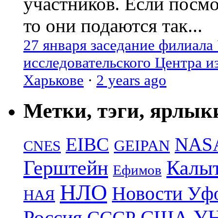
участников. Если посм
то они подаются так...
27 января заседание филиала
исследовательского Центра и
Харькове
·
2 years ago
Метки, тэги, ярлык
EIBC
NAS
GEIPAN
CNES
Герштейн
Калы
Ефимов
НЛО
Новости Уф
НАЯ
УН
Россия
США
СССР