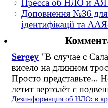
Пресса об НЛО и АЯ
Доповнення №36 для 
ідентифікації та АА
Коммент
Sergey
"В случае с Сал
висело на длинном трос
Просто представьте... 
летит вертолёт с подвеш
Дезинформация об НЛО: в кр