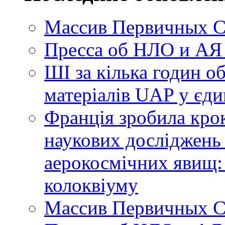
Массив Первичных С
Пресса об НЛО и АЯ
ШІ за кілька годин о
матеріалів UAP у єди
Франція зробила крок
наукових досліджень
аерокосмічних явищ:
колоквіуму
Массив Первичных С