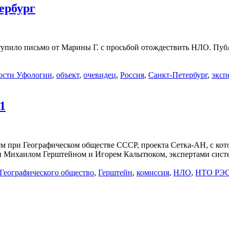
ербург
упило письмо от Марины Г. с просьбой отождествить НЛО. Публи
ости Уфологии
,
объект
,
очевидец
,
Россия
,
Санкт-Петербург
,
эксп
1
при Географическом обществе СССР, проекта Сетка-АН, с котор
аны Михаилом Герштейном и Игорем Калытюком, экспертами сис
Географического общество
,
Герштейн
,
комиссия
,
НЛО
,
НТО РЭС