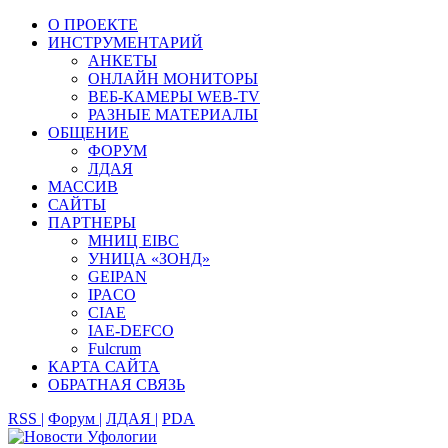
О ПРОЕКТЕ
ИНСТРУМЕНТАРИЙ
АНКЕТЫ
ОНЛАЙН МОНИТОРЫ
ВЕБ-КАМЕРЫ WEB-TV
РАЗНЫЕ МАТЕРИАЛЫ
ОБЩЕНИЕ
ФОРУМ
ЛДАЯ
МАССИВ
САЙТЫ
ПАРТНЕРЫ
МНИЦ EIBC
УНИЦА «ЗОНД»
GEIPAN
IPACO
CIAE
IAE-DEFCO
Fulcrum
КАРТА САЙТА
ОБРАТНАЯ СВЯЗЬ
RSS |
Форум |
ЛДАЯ |
PDA