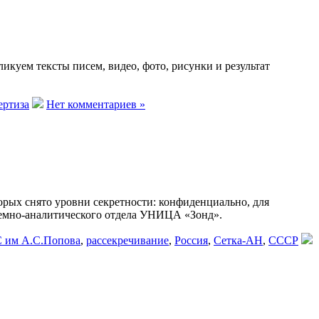
куем тексты писем, видео, фото, рисунки и результат
ертиза
Нет комментариев »
ых снято уровни секретности: конфиденциально, для
темно-аналитического отдела УНИЦА «Зонд».
 им А.С.Попова
,
рассекречивание
,
Россия
,
Сетка-АН
,
СССР