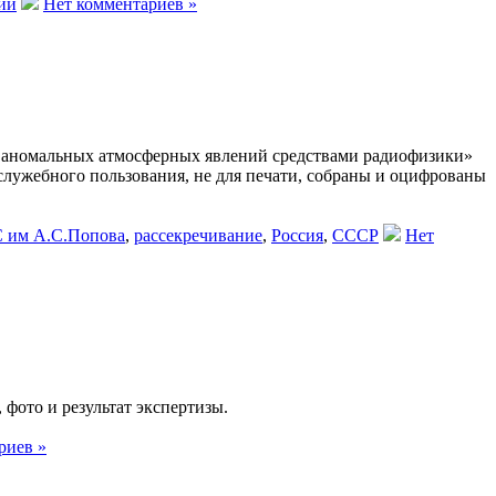
ий
Нет комментариев »
аномальных атмосферных явлений средствами радиофизики»
служебного пользования, не для печати, собраны и оцифрованы
 им А.С.Попова
,
рассекречивание
,
Россия
,
СССР
Нет
 фото и результат экспертизы.
риев »