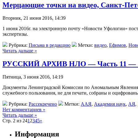
Мерцающие точки на видео, Санкт-Пет
Вторник, 21 июня 2016, 14:39
1 июня 2016г. на электронную почту «Новости Уфологии» пост
экспертизы.
Рубрика:
Письма в редакцию
Метки:
видео
,
Ефимов
,
Нов
Читать дальше »
РУССКИЙ АРХИВ НЛО — Часть 11 — 
Пятница, 3 июня 2016, 14:19
Документы Ленинградской Комиссии по Аномальным Явлениям 
служебного пользования, не для печати, собраны и оцифров
Рубрика:
Рассекречено
Метки:
ААЯ
,
Академия наук
,
АЯ
,
Нет комментариев »
Читать дальше »
Стр. 2 из 24
1
2
3
4
5
»
Информация