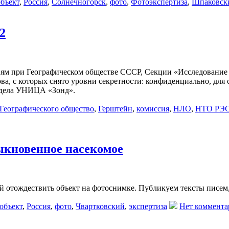
объект
,
Россия
,
Солнечногорск
,
фото
,
Фотоэкспертиза
,
Шпаковск
2
 при Географическом обществе СССР, Секции «Исследование 
, с которых снято уровни секретности: конфиденциально, для 
тдела УНИЦА «Зонд».
Географического общество
,
Герштейн
,
комиссия
,
НЛО
,
НТО РЭС
ыкновенное насекомое
ой отождествить объект на фотоснимке. Публикуем тексты писем,
объект
,
Россия
,
фото
,
Чвартковский
,
экспертиза
Нет коммента