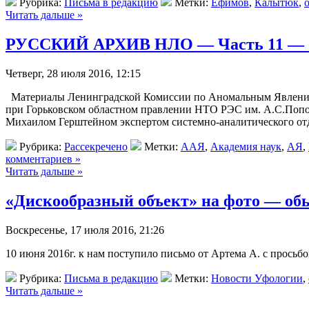
Рубрика:
Письма в редакцию
Метки:
Ефимов
,
Калытюк
,
Читать дальше »
РУССКИЙ АРХИВ НЛО — Часть 11 — 
Четверг, 28 июля 2016, 12:15
Материалы Ленинградской Комиссии по Аномальным Явлениям
при Горьковском областном правлении НТО РЭС им. А.С.Попова
Михаилом Герштейном экспертом системно-аналитического о
Рубрика:
Рассекречено
Метки:
ААЯ
,
Академия наук
,
АЯ
,
комментариев »
Читать дальше »
«Дискообразный объект» на фото — об
Воскресенье, 17 июля 2016, 21:26
10 июня 2016г. к нам поступило письмо от Артема А. с просьб
Рубрика:
Письма в редакцию
Метки:
Новости Уфологии
,
Читать дальше »