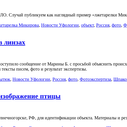
 НЛО. Случай публикуем как наглядный пример «лжетарелки Мик
жетарелка Микирова
,
Новости Уфологии
,
объект
,
Россия
,
фото
,
Ф
в линзах
поступило сообщение от Марины Б. с просьбой объяснить происх
тексты писем, фото и результат экспертизы.
ытюк
,
Новости Уфологии
,
Россия
,
фото
,
Фотоэкспертиза
,
Шпако
 изображение птицы
лнечногорске, РФ, для идентификации объекта. Материалы и рез