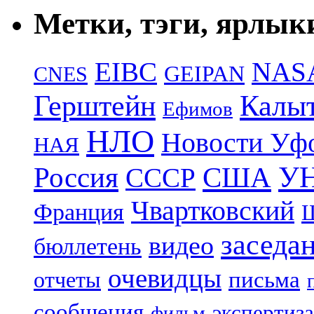
Метки, тэги, ярлык
EIBC
NAS
GEIPAN
CNES
Герштейн
Калы
Ефимов
НЛО
Новости Уф
НАЯ
УН
Россия
США
СССР
Чвартковский
Франция
Ш
заседа
видео
бюллетень
очевидцы
отчеты
письма
сообщения
экспертиза
фильм