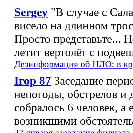
Sergey
"В случае с Сал
висело на длинном трос
Просто представьте... 
летит вертолёт с подвеш
Дезинформация об НЛО: в кр
Ігор 87
Заседание пери
непогоды, обстрелов и 
собралось 6 человек, а 
возникшими обстоятель
27 января заседание филиала