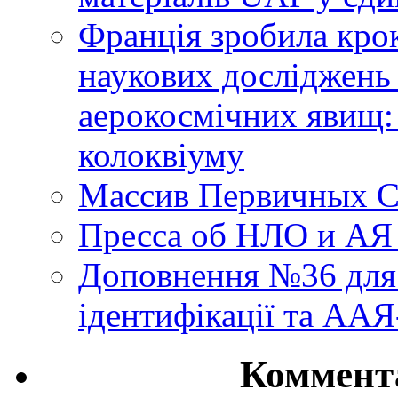
Франція зробила крок
наукових досліджень
аерокосмічних явищ:
колоквіуму
Массив Первичных С
Пресса об НЛО и АЯ
Доповнення №36 для 
ідентифікації та АА
Коммент