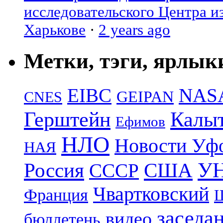
исследовательского Центра и
Харькове
·
2 years ago
Метки, тэги, ярлык
EIBC
NAS
GEIPAN
CNES
Герштейн
Калы
Ефимов
НЛО
Новости Уф
НАЯ
УН
Россия
США
СССР
Чвартковский
Франция
Ш
заседа
видео
бюллетень