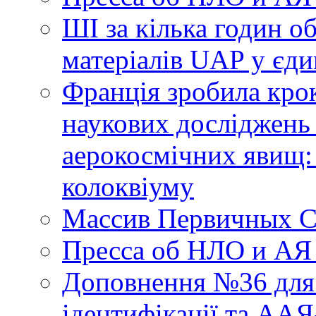
ШІ за кілька годин о
матеріалів UAP у єди
Франція зробила крок
наукових досліджень
аерокосмічних явищ:
колоквіуму
Массив Первичных С
Пресса об НЛО и АЯ
Доповнення №36 для 
ідентифікації та АА