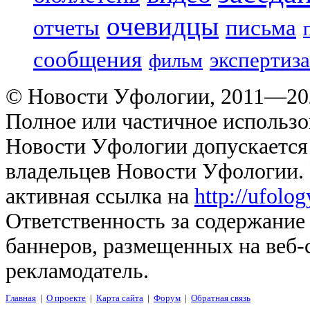
очевидцы
отчеты
письма
сообщения
экспертиза
фильм
© Новости Уфологии, 2011—202
Полное или частичное использо
Новости Уфологии допускается 
владельцев Новости Уфологии. 
активная ссылка на
http://ufolo
Ответственность за содержание
баннеров, размещенных на веб-
рекламодатель.
Главная
|
О проекте
|
Карта сайта
|
Форум
|
Обратная связь