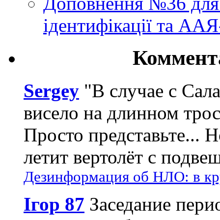
Доповнення №36 для 
ідентифікації та АА
Коммент
Sergey
"В случае с Сал
висело на длинном трос
Просто представьте... 
летит вертолёт с подвеш
Дезинформация об НЛО: в кр
Ігор 87
Заседание пери