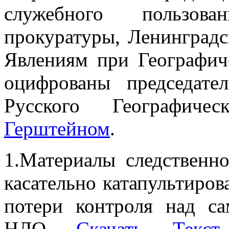
служебного пользов
прокуратуры, Ленинград
Явлениям при Географи
оцифрованы председате
Русского Географич
Герштейном
.
1.Материалы следственн
касательно катапультиро
потери контроля над са
НЛО —
Скачать
—
Текст