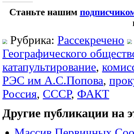
Станьте нашим
подписчико
Рубрика:
Рассекречено
Географического обществ
катапультирование
,
комис
РЭС им А.С.Попова
,
прок
Россия
,
СССР
,
ФАКТ
Другие публикации на э
Массив Первичных Соо