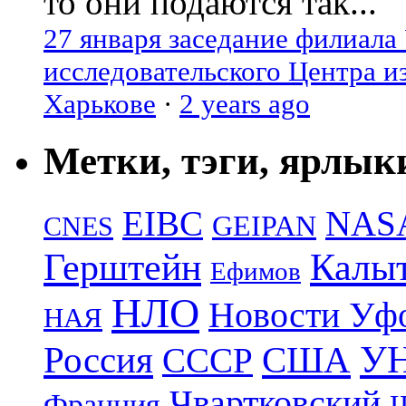
то они подаются так...
27 января заседание филиала
исследовательского Центра и
Харькове
·
2 years ago
Метки, тэги, ярлык
EIBC
NAS
GEIPAN
CNES
Герштейн
Калы
Ефимов
НЛО
Новости Уф
НАЯ
УН
Россия
США
СССР
Чвартковский
Франция
Ш