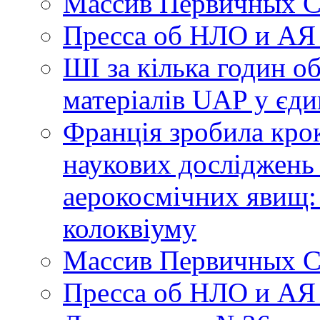
Массив Первичных С
Пресса об НЛО и АЯ
ШІ за кілька годин о
матеріалів UAP у єди
Франція зробила крок
наукових досліджень
аерокосмічних явищ:
колоквіуму
Массив Первичных С
Пресса об НЛО и АЯ