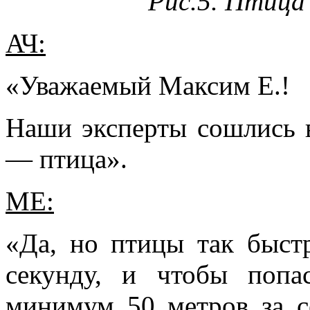
Рис.5. Птица 
АЧ:
«Уважаемый Максим Е.!
Наши эксперты сошлись в
— птица».
МЕ:
«Да, но птицы так быстр
секунду, и чтобы попа
минимум 50 метров за с