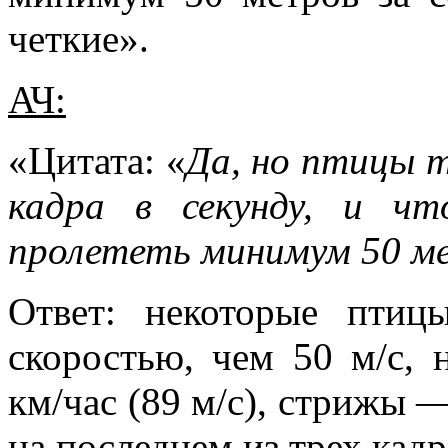
четкие».
АЧ:
«Цитата: «
Да, но птицы т
кадра в секунду, и ч
пролететь минимум 50 ме
Ответ: некоторые птиц
скоростью, чем 50 м/c, 
км/час (89 м/c), стрижы —
на последнем из трех кадр