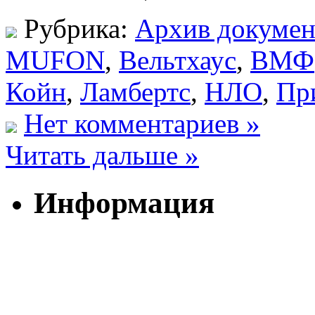
Рубрика:
Архив докумен
MUFON
,
Вельтхаус
,
ВМФ
Койн
,
Ламбертс
,
НЛО
,
Пр
Нет комментариев »
Читать дальше »
Информация