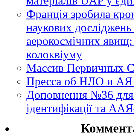
матеріалів UAP у єди
Франція зробила крок
наукових досліджень
аерокосмічних явищ:
колоквіуму
Массив Первичных С
Пресса об НЛО и АЯ
Доповнення №36 для 
ідентифікації та АА
Коммент