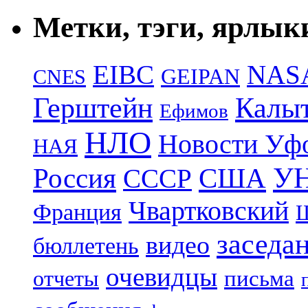
Метки, тэги, ярлык
EIBC
NAS
GEIPAN
CNES
Герштейн
Калы
Ефимов
НЛО
Новости Уф
НАЯ
УН
Россия
США
СССР
Чвартковский
Франция
Ш
заседа
видео
бюллетень
очевидцы
отчеты
письма