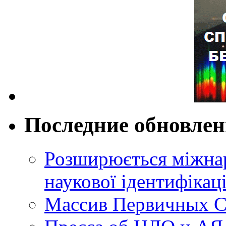
Последние обновле
Розширюється міжнар
наукової ідентифікац
Массив Первичных С