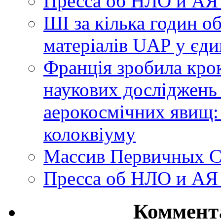
Пресса об НЛО и АЯ
ШІ за кілька годин о
матеріалів UAP у єди
Франція зробила крок
наукових досліджень
аерокосмічних явищ:
колоквіуму
Массив Первичных С
Пресса об НЛО и АЯ
Коммент