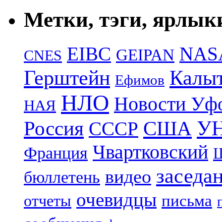
Метки, тэги, ярлык
EIBC
NAS
GEIPAN
CNES
Герштейн
Калы
Ефимов
НЛО
Новости Уф
НАЯ
УН
Россия
США
СССР
Чвартковский
Франция
Ш
заседа
видео
бюллетень
очевидцы
отчеты
письма