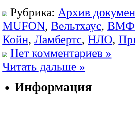
Рубрика:
Архив докумен
MUFON
,
Вельтхаус
,
ВМФ
Койн
,
Ламбертс
,
НЛО
,
Пр
Нет комментариев »
Читать дальше »
Информация