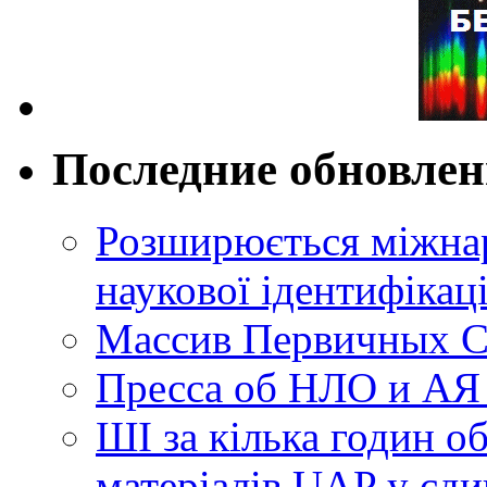
Последние обновле
Розширюється міжнар
наукової ідентифікац
Массив Первичных С
Пресса об НЛО и АЯ
ШІ за кілька годин о
матеріалів UAP у єди