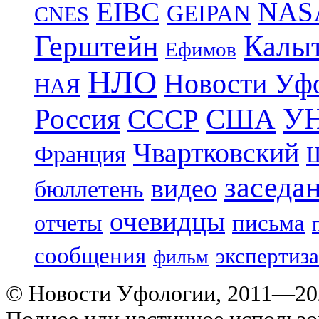
EIBC
NAS
GEIPAN
CNES
Герштейн
Калы
Ефимов
НЛО
Новости Уф
НАЯ
УН
Россия
США
СССР
Чвартковский
Франция
Ш
заседа
видео
бюллетень
очевидцы
отчеты
письма
сообщения
экспертиза
фильм
© Новости Уфологии, 2011—202