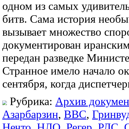
одном из самых удивител
битв. Сама история необы
вызывает множество спор
документирован ирански
передан разведке Минист
Странное имело начало око
сентября, когда диспетче
Рубрика:
Архив докумен
Азарбарзин
,
ВВС
,
Гринву
Нечто
,
НЛО
,
Регер
,
РЛС
,