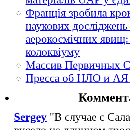
Франція зробила крок
наукових досліджень
аерокосмічних явищ:
колоквіуму
Массив Первичных С
Пресса об НЛО и АЯ
Коммент
Sergey
"В случае с Сал
висело на длинном трос