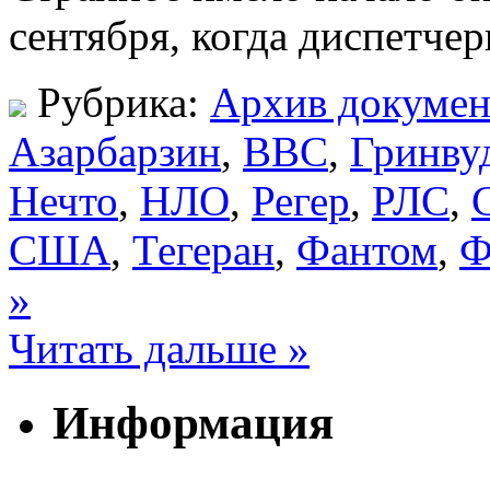
сентября, когда диспетче
Рубрика:
Архив докумен
Азарбарзин
,
ВВС
,
Гринву
Нечто
,
НЛО
,
Регер
,
РЛС
,
США
,
Тегеран
,
Фантом
,
Ф
»
Читать дальше »
Информация