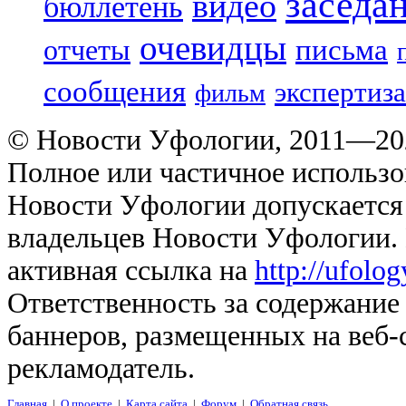
заседа
видео
бюллетень
очевидцы
отчеты
письма
сообщения
экспертиза
фильм
© Новости Уфологии, 2011—202
Полное или частичное использо
Новости Уфологии допускается 
владельцев Новости Уфологии. 
активная ссылка на
http://ufolo
Ответственность за содержание
баннеров, размещенных на веб-
рекламодатель.
Главная
|
О проекте
|
Карта сайта
|
Форум
|
Обратная связь