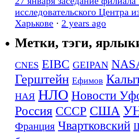
27 января заседание филиала
исследовательского Центра и
Харькове
·
2 years ago
Метки, тэги, ярлык
EIBC
NAS
GEIPAN
CNES
Герштейн
Калы
Ефимов
НЛО
Новости Уф
НАЯ
УН
Россия
США
СССР
Чвартковский
Франция
Ш