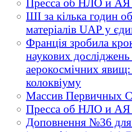
Пресса об НЛО и АЯ
ШІ за кілька годин о
матеріалів UAP у єди
Франція зробила крок
наукових досліджень
аерокосмічних явищ:
колоквіуму
Массив Первичных С
Пресса об НЛО и АЯ
Доповнення №36 для 