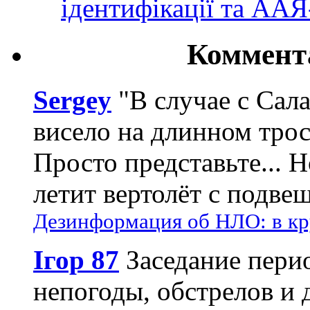
ідентифікації та АА
Коммент
Sergey
"В случае с Сал
висело на длинном трос
Просто представьте... 
летит вертолёт с подвеш
Дезинформация об НЛО: в кр
Ігор 87
Заседание пери
непогоды, обстрелов и 