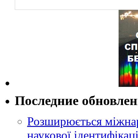
Последние обновле
Розширюється міжнар
наукової ідентифікац