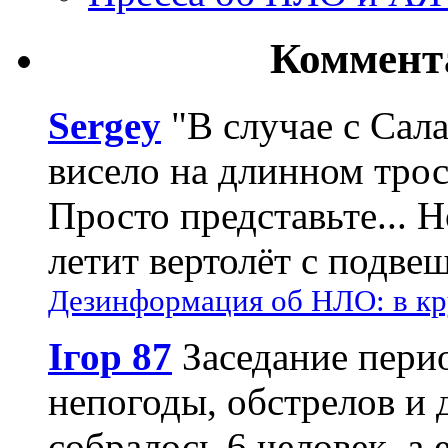
Коммент
Sergey
"В случае с Сал
висело на длинном трос
Просто представьте... 
летит вертолёт с подвеш
Дезинформация об НЛО: в кр
Ігор 87
Заседание пери
непогоды, обстрелов и 
собралось 6 человек, а 