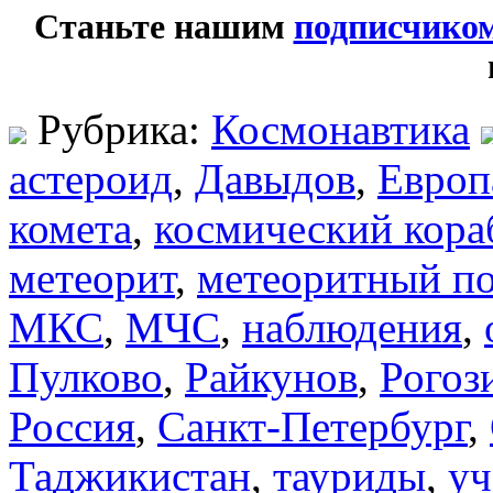
Станьте нашим
подписчико
Рубрика:
Космонавтика
астероид
,
Давыдов
,
Европ
комета
,
космический кора
метеорит
,
метеоритный п
МКС
,
МЧС
,
наблюдения
,
Пулково
,
Райкунов
,
Рогоз
Россия
,
Санкт-Петербург
,
Таджикистан
,
тауриды
,
у