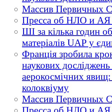
Массив Первичных С
Пресса об НЛО и АЯ
ШІ за кілька годин о
матеріалів UAP у єди
Франція зробила крок
наукових досліджень
аерокосмічних явищ:
колоквіуму
Массив Первичных С
Пресса об НЛО и АЯ