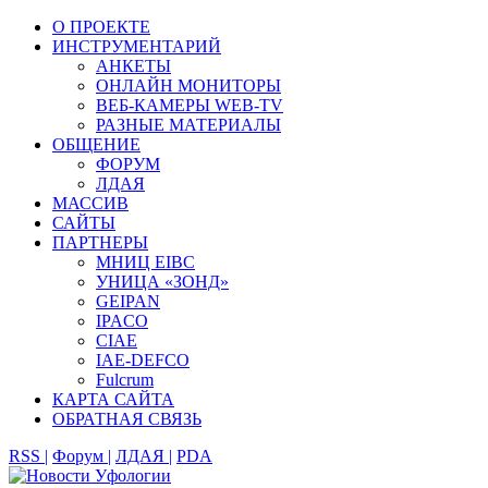
О ПРОЕКТЕ
ИНСТРУМЕНТАРИЙ
АНКЕТЫ
ОНЛАЙН МОНИТОРЫ
ВЕБ-КАМЕРЫ WEB-TV
РАЗНЫЕ МАТЕРИАЛЫ
ОБЩЕНИЕ
ФОРУМ
ЛДАЯ
МАССИВ
САЙТЫ
ПАРТНЕРЫ
МНИЦ EIBC
УНИЦА «ЗОНД»
GEIPAN
IPACO
CIAE
IAE-DEFCO
Fulcrum
КАРТА САЙТА
ОБРАТНАЯ СВЯЗЬ
RSS |
Форум |
ЛДАЯ |
PDA