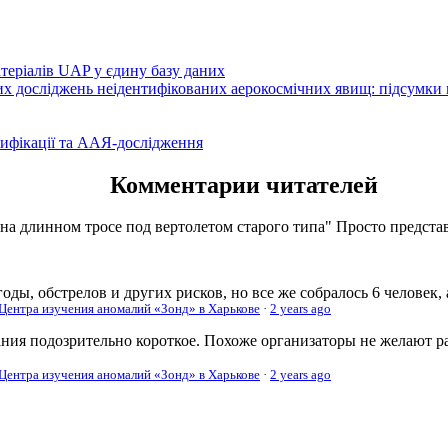
атеріалів UAP у єдину базу даних
вих досліджень неідентифікованих аерокосмічних явищ: підсумки
ифікації та ААЯ-дослідження
Комментарии читателей
 на длинном тросе под вертолетом старого типа" Просто представь
оды, обстрелов и других рисков, но все же собралось 6 человек,
 Центра изучения аномалий «Зонд» в Харькове
·
2 years ago
ания подозрительно короткое. Похоже организаторы не желают р
 Центра изучения аномалий «Зонд» в Харькове
·
2 years ago