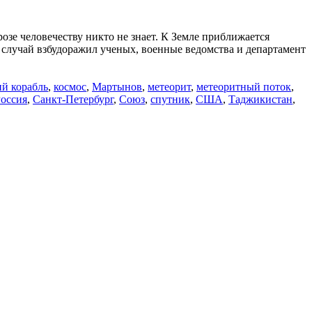
озе человечеству никто не знает. К Земле приближается
т случай взбудоражил ученых, военные ведомства и департамент
й корабль
,
космос
,
Мартынов
,
метеорит
,
метеоритный поток
,
оссия
,
Санкт-Петербург
,
Союз
,
спутник
,
США
,
Таджикистан
,