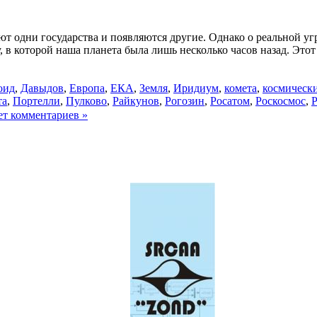
т одни государства и появляются другие. Однако о реальной угр
 в которой наша планета была лишь несколько часов назад. Это
оид
,
Давыдов
,
Европа
,
ЕКА
,
Земля
,
Иридиум
,
комета
,
космически
та
,
Портелли
,
Пулково
,
Райкунов
,
Рогозин
,
Росатом
,
Роскосмос
,
Р
ет комментариев »