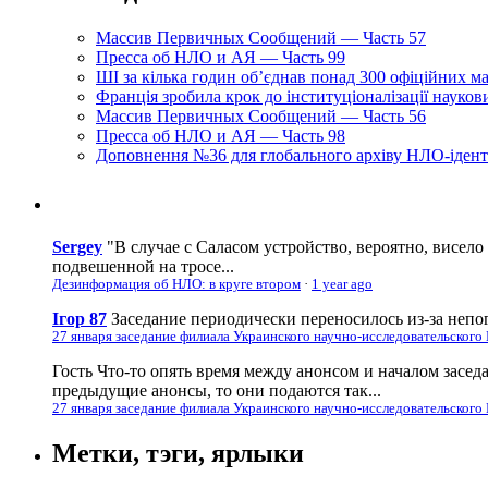
Массив Первичных Сообщений — Часть 57
Пресса об НЛО и АЯ — Часть 99
ШІ за кілька годин об’єднав понад 300 офіційних м
Франція зробила крок до інституціоналізації науко
Массив Первичных Сообщений — Часть 56
Пресса об НЛО и АЯ — Часть 98
Доповнення №36 для глобального архіву НЛО-ідент
Sergey
"В случае с Саласом устройство, вероятно, висело
подвешенной на тросе...
Дезинформация об НЛО: в круге втором
·
1 year ago
Ігор 87
Заседание периодически переносилось из-за непог
27 января заседание филиала Украинского научно-исследовательского
Гость
Что-то опять время между анонсом и началом засед
предыдущие анонсы, то они подаются так...
27 января заседание филиала Украинского научно-исследовательского
Метки, тэги, ярлыки