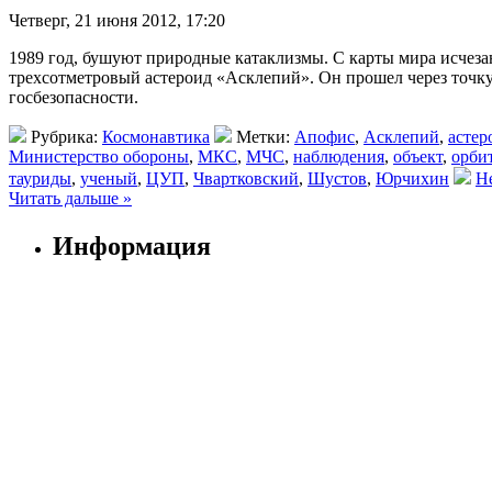
Четверг, 21 июня 2012, 17:20
1989 год, бушуют природные катаклизмы. С карты мира исчезаю
трехсотметровый астероид «Асклепий». Он прошел через точку,
госбезопасности.
Рубрика:
Космонавтика
Метки:
Апофис
,
Асклепий
,
астер
Министерство обороны
,
МКС
,
МЧС
,
наблюдения
,
объект
,
орби
тауриды
,
ученый
,
ЦУП
,
Чвартковский
,
Шустов
,
Юрчихин
Н
Читать дальше »
Информация