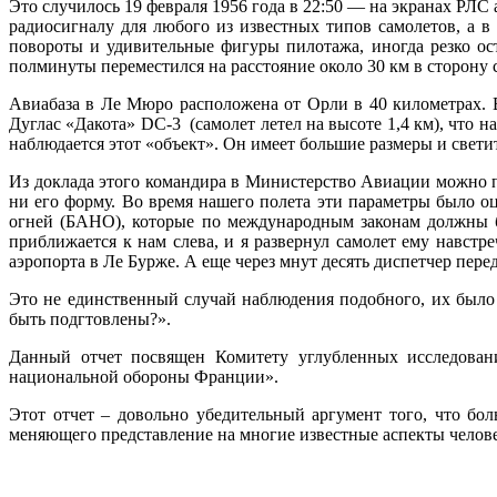
Это случилось 19 февраля 1956 года в 22:50 — на экранах РЛС 
радиосигналу для любого из известных типов самолетов, а 
повороты и удивительные фигуры пилотажа, иногда резко ост
полминуты переместился на расстояние около 30 км в сторону 
Авиабаза в Ле Мюро расположена от Орли в 40 километрах. 
Дуглас «Дакота» DC-3 (самолет летел на высоте 1,4 км), что
наблюдается этот «объект». Он имеет большие размеры и свети
Из доклада этого командира в Министерство Авиации можно п
ни его форму. Во время нашего полета эти параметры было 
огней (БАНО), которые по международным законам должны бы
приближается к нам слева, и я развернул самолет ему навстре
аэропорта в Ле Бурже. А еще через мнут десять диспетчер пере
Это не единственный случай наблюдения подобного, их было 
быть подгтовлены?».
Данный отчет посвящен Комитету углубленных исследова
национальной обороны Франции».
Этот отчет – довольно убедительный аргумент того, что бо
меняющего представление на многие известные аспекты челове