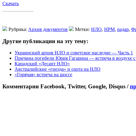
Скачать
Рубрика:
Архив документов
Метки:
НЛО
,
НРМ
,
радар
,
Ф
Другие публикации на эту тему:
Украинский архив НЛО и советское наследие — Часть 1
Причина погибели Юрия Гагарина — встреча в воздухе с
Канадский «Десант НЛО»
Австралийские «гнезда» и охота на НЛО
«Горячая» встреча на шоссе
Комментарии Facebook, Twitter, Google, Disqus /
п