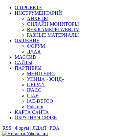
О ПРОЕКТЕ
ИНСТРУМЕНТАРИЙ
АНКЕТЫ
ОНЛАЙН МОНИТОРЫ
ВЕБ-КАМЕРЫ WEB-TV
РАЗНЫЕ МАТЕРИАЛЫ
ОБЩЕНИЕ
ФОРУМ
ЛДАЯ
МАССИВ
САЙТЫ
ПАРТНЕРЫ
МНИЦ EIBC
УНИЦА «ЗОНД»
GEIPAN
IPACO
CIAE
IAE-DEFCO
Fulcrum
КАРТА САЙТА
ОБРАТНАЯ СВЯЗЬ
RSS |
Форум |
ЛДАЯ |
PDA