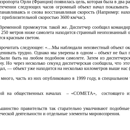
аэропорта Орли (Франция) появилась цель, которая была в два р
в течении следующих часов огромный объект начал показывать 
анавливаясь и снова восстанавливая скорость (Например: нахо
с приблизительной скоростью 3600 км/час).
Временной промежуток такой же. Диспетчер сообщил командиру,
 на 250 метров ниже самолета находится странный неопознанный 
тся красным светом.
рочитать следующее: «…Мы наблюдали неизвестный объект около
оценивать трудно. Однако мы уверены в одном – объект не был
ли быть на любом подобном самолете. Затем из диспетчерско
чу. Но через несколько секунд диспетчерская сообщила, что это
дал, — объект уже находится на несколько километров выше нас 
много, часть из них опубликовано в 1999 году, в специально
ний на общественных началах – «COMETA», состоящего и
льшинство правительств так старательно умалчивают подобные 
ческой деятельности и отдельные элементы мировоззрения.