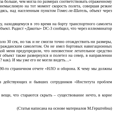
аза больше, чем могла по размерах соответствовать отраженному
немыслимую на тот момент скорость полета, совершая резкие
дясь, над населенным пунктом Гомес-ле-Шатель, объект через
 находящемуся в это время на борту транспортного самолета
объект. Радист «Дакоты» DC-3 сообщил, что через иллюминатор
 30 сек, но так и не смогли точно отождествить ни размеры,
 гражданским самолетом. Он не имел бортовых навигационных
й меня предупредили, что неизвестное летательное средство
т объект также развернулся и полетел на север, в направлении
(? как). И мы уже его не могли видеть…»
м 90-то страничном отчете «НЛО и оборона. К чему мы должны
з действующих и бывших сотрудников «Института проблем
вещи, что стараются скрыть – существование нечто, в корне
(Статья написана на основе материалов М.Герштейна)