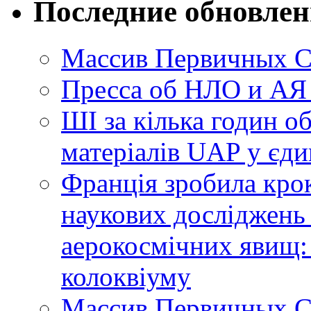
Последние обновле
Массив Первичных С
Пресса об НЛО и АЯ
ШІ за кілька годин о
матеріалів UAP у єди
Франція зробила крок
наукових досліджень
аерокосмічних явищ:
колоквіуму
Массив Первичных С