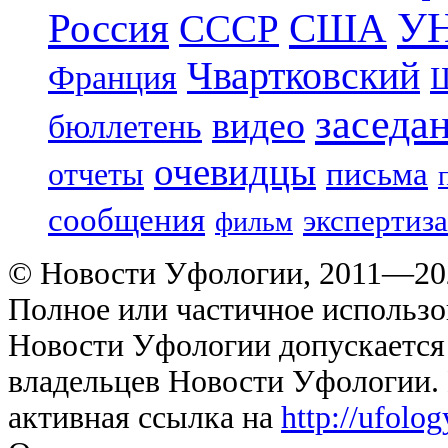
УН
Россия
США
СССР
Чвартковский
Франция
Ш
заседа
видео
бюллетень
очевидцы
отчеты
письма
сообщения
экспертиза
фильм
© Новости Уфологии, 2011—202
Полное или частичное использо
Новости Уфологии допускается 
владельцев Новости Уфологии. 
активная ссылка на
http://ufolo