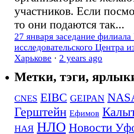
участников. Если посм
то они подаются так...
27 января заседание филиала
исследовательского Центра и
Харькове
·
2 years ago
Метки, тэги, ярлык
EIBC
NAS
GEIPAN
CNES
Герштейн
Калы
Ефимов
НЛО
Новости Уф
НАЯ