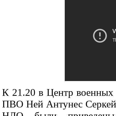
К 21.20 в Центр военны
ПВО Ней Антунес Серкейр
НЛО были приведены