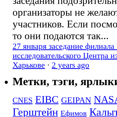
заседания подозрительн
организаторы не желаю
участников. Если посм
то они подаются так...
27 января заседание филиала
исследовательского Центра и
Харькове
·
2 years ago
Метки, тэги, ярлык
EIBC
NAS
GEIPAN
CNES
Герштейн
Калы
Ефимов