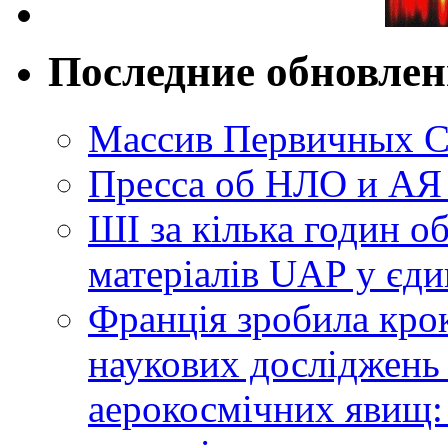
Последние обновле
Массив Первичных С
Пресса об НЛО и АЯ
ШІ за кілька годин о
матеріалів UAP у єди
Франція зробила крок
наукових досліджень
аерокосмічних явищ: