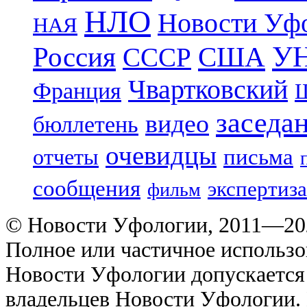
НЛО
Новости Уф
НАЯ
УН
Россия
США
СССР
Чвартковский
Франция
Ш
заседа
видео
бюллетень
очевидцы
отчеты
письма
сообщения
экспертиза
фильм
© Новости Уфологии, 2011—202
Полное или частичное использо
Новости Уфологии допускается 
владельцев Новости Уфологии. 