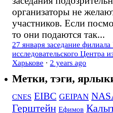
заседания подозрительн
организаторы не желаю
участников. Если посм
то они подаются так...
27 января заседание филиала
исследовательского Центра и
Харькове
·
2 years ago
Метки, тэги, ярлык
EIBC
NAS
GEIPAN
CNES
Герштейн
Калы
Ефимов