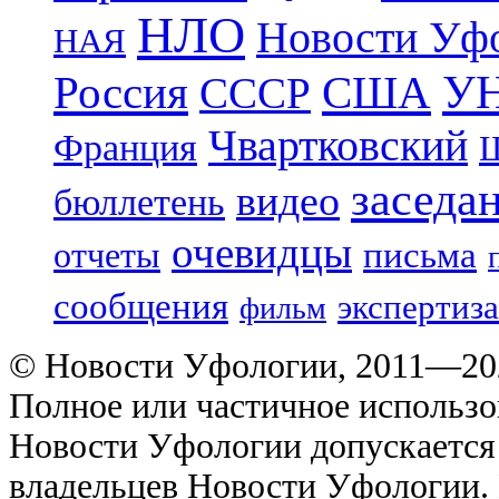
НЛО
Новости Уф
НАЯ
УН
Россия
США
СССР
Чвартковский
Франция
Ш
заседа
видео
бюллетень
очевидцы
отчеты
письма
сообщения
экспертиза
фильм
© Новости Уфологии, 2011—202
Полное или частичное использо
Новости Уфологии допускается 
владельцев Новости Уфологии. 