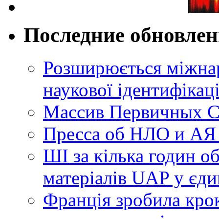
Последние обновле
Розширюється міжнар
наукової ідентифікац
Массив Первичных С
Пресса об НЛО и АЯ
ШІ за кілька годин о
матеріалів UAP у єди
Франція зробила крок