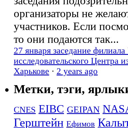
заседания подозрительн
организаторы не желаю
участников. Если посм
то они подаются так...
27 января заседание филиала
исследовательского Центра и
Харькове
·
2 years ago
Метки, тэги, ярлык
EIBC
NAS
GEIPAN
CNES
Герштейн
Калы
Ефимов