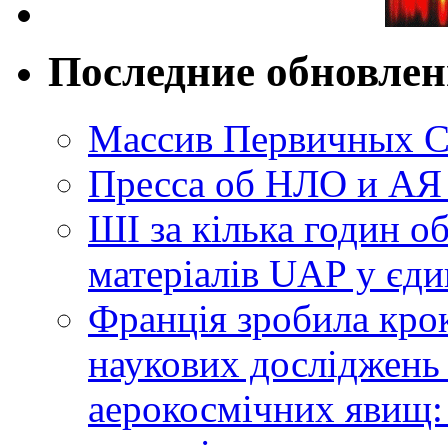
Последние обновле
Массив Первичных С
Пресса об НЛО и АЯ
ШІ за кілька годин о
матеріалів UAP у єди
Франція зробила крок
наукових досліджень
аерокосмічних явищ: