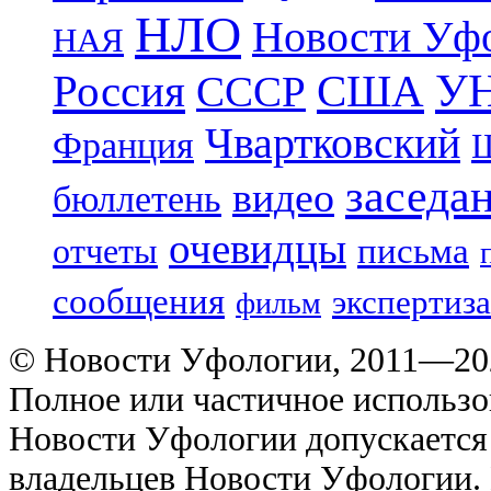
НЛО
Новости Уф
НАЯ
УН
Россия
США
СССР
Чвартковский
Франция
Ш
заседа
видео
бюллетень
очевидцы
отчеты
письма
сообщения
экспертиза
фильм
© Новости Уфологии, 2011—202
Полное или частичное использо
Новости Уфологии допускается 
владельцев Новости Уфологии. 