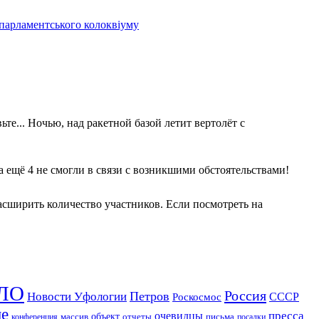
 парламентського колоквіуму
те... Ночью, над ракетной базой летит вертолёт с
 а ещё 4 не смогли в связи с возникшими обстоятельствами!
асширить количество участников. Если посмотреть на
ЛО
Россия
Петров
Новости Уфологии
Роскосмос
СССР
ие
пресса
очевидцы
массив
объект
отчеты
письма
конференция
посадки