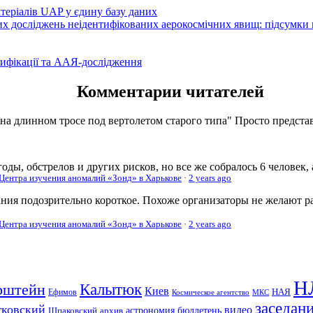
атеріалів UAP у єдину базу даних
вих досліджень неідентифікованих аерокосмічних явищ: підсумки
ифікації та ААЯ-дослідження
Комментарии читателей
 на длинном тросе под вертолетом старого типа" Просто представь
оды, обстрелов и других рисков, но все же собралось 6 человек,
 Центра изучения аномалий «Зонд» в Харькове
·
2 years ago
ания подозрительно короткое. Похоже организаторы не желают р
 Центра изучения аномалий «Зонд» в Харькове
·
2 years ago
Н
рштейн
Калытюк
Киев
Ефимов
НАЯ
Космическое агентство
МКС
заседан
тковский
видео
Шпаковский
архив
астрономия
бюллетень