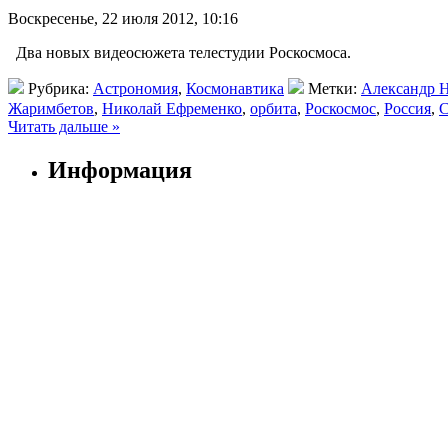
Воскресенье, 22 июля 2012, 10:16
Два новых видеосюжета телестудии Роскосмоса.
Рубрика:
Астрономия
,
Космонавтика
Метки:
Александр 
Жаримбетов
,
Николай Ефременко
,
орбита
,
Роскосмос
,
Россия
,
С
Читать дальше »
Информация