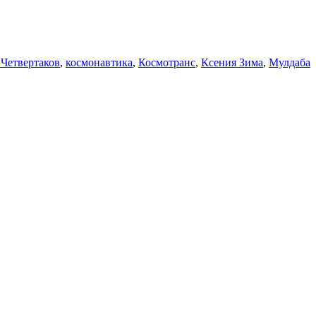
Четвертаков
,
космонавтика
,
Космотранс
,
Ксения Зима
,
Мулдаба