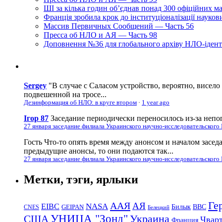
ШІ за кілька годин об’єднав понад 300 офіційних м
Франція зробила крок до інституціоналізації науко
Массив Первичных Сообщений — Часть 56
Пресса об НЛО и АЯ — Часть 98
Доповнення №36 для глобального архіву НЛО-ідент
Sergey
"В случае с Саласом устройство, вероятно, висело
подвешенной на тросе...
Дезинформация об НЛО: в круге втором
·
1 year ago
Ігор 87
Заседание периодически переносилось из-за непог
27 января заседание филиала Украинского научно-исследовательского
Гость
Что-то опять время между анонсом и началом засед
предыдущие анонсы, то они подаются так...
27 января заседание филиала Украинского научно-исследовательского
Метки, тэги, ярлыки
Ге
ААЯ
АЯ
EIBC
NASA
Билык
ВВС
GEIPAN
CNES
Белецкий
УНИЦА "Зонд"
Украина
США
Чвар
Франция