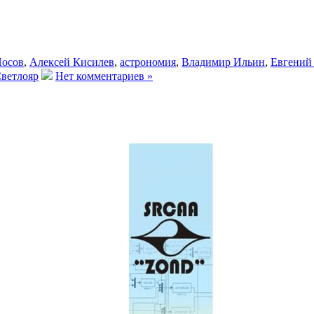
Носов
,
Алексей Кисилев
,
астрономия
,
Владимир Ильин
,
Евгений 
ветлояр
Нет комментариев »