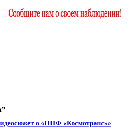
н”
 Видеосюжет о «НПФ «Космотранс»»