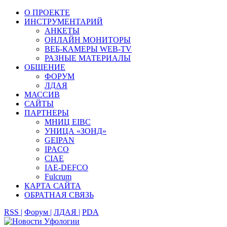
О ПРОЕКТЕ
ИНСТРУМЕНТАРИЙ
АНКЕТЫ
ОНЛАЙН МОНИТОРЫ
ВЕБ-КАМЕРЫ WEB-TV
РАЗНЫЕ МАТЕРИАЛЫ
ОБЩЕНИЕ
ФОРУМ
ЛДАЯ
МАССИВ
САЙТЫ
ПАРТНЕРЫ
МНИЦ EIBC
УНИЦА «ЗОНД»
GEIPAN
IPACO
CIAE
IAE-DEFCO
Fulcrum
КАРТА САЙТА
ОБРАТНАЯ СВЯЗЬ
RSS |
Форум |
ЛДАЯ |
PDA