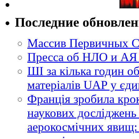
Последние обновле
Массив Первичных С
Пресса об НЛО и АЯ
ШІ за кілька годин о
матеріалів UAP у єди
Франція зробила крок
наукових досліджень
аерокосмічних явищ: