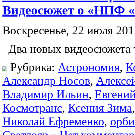
Видеосюжет о «НПФ «
Воскресенье, 22 июля 201
Два новых видеосюжета 
Рубрика:
Астрономия
,
К
Александр Носов
,
Алексе
Владимир Ильин
,
Евгений
Космотранс
,
Ксения Зима
Николай Ефременко
,
орби
Светлояр
Нет комментар