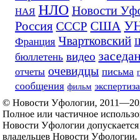
НЛО
Новости Уф
НАЯ
УН
Россия
США
СССР
Чвартковский
Франция
Ш
заседа
видео
бюллетень
очевидцы
отчеты
письма
сообщения
экспертиза
фильм
© Новости Уфологии, 2011—202
Полное или частичное использо
Новости Уфологии допускается 
владельцев Новости Уфологии. 