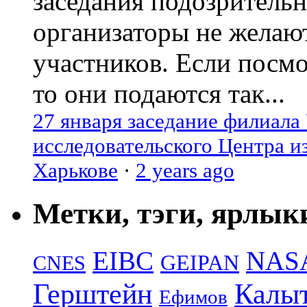
заседания подозрительн
организаторы не желаю
участников. Если посм
то они подаются так...
27 января заседание филиала
исследовательского Центра и
Харькове
·
2 years ago
Метки, тэги, ярлык
EIBC
NAS
GEIPAN
CNES
Герштейн
Калы
Ефимов