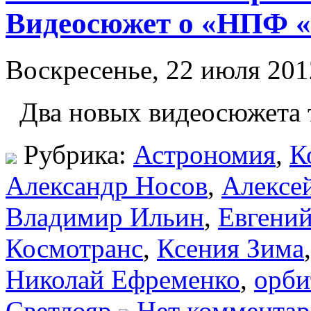
Видеосюжет о «НПФ «
Воскресенье, 22 июля 201
Два новых видеосюжета 
Рубрика:
Астрономия
,
К
Александр Носов
,
Алексе
Владимир Ильин
,
Евгений
Космотранс
,
Ксения Зима
Николай Ефременко
,
орби
Светлояр
Нет комментар