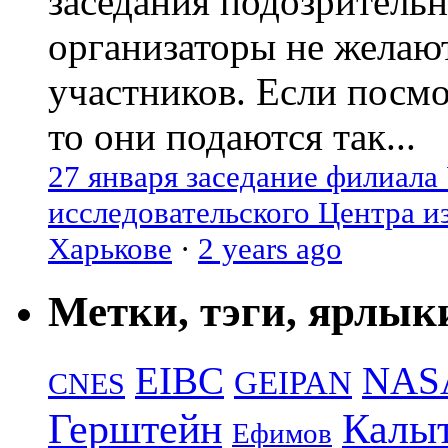
заседания подозрительн
организаторы не желаю
участников. Если посм
то они подаются так...
27 января заседание филиала
исследовательского Центра и
Харькове
·
2 years ago
Метки, тэги, ярлык
EIBC
NAS
GEIPAN
CNES
Герштейн
Калы
Ефимов