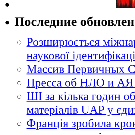
Последние обновле
Розширюється міжнар
наукової ідентифікац
Массив Первичных С
Пресса об НЛО и АЯ
ШІ за кілька годин о
матеріалів UAP у єди
Франція зробила крок