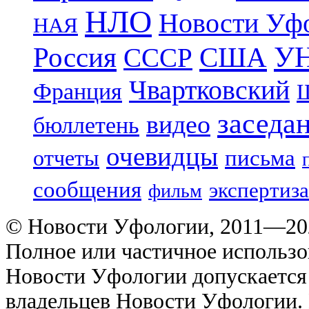
НЛО
Новости Уф
НАЯ
УН
Россия
США
СССР
Чвартковский
Франция
Ш
заседа
видео
бюллетень
очевидцы
отчеты
письма
сообщения
экспертиза
фильм
© Новости Уфологии, 2011—202
Полное или частичное использо
Новости Уфологии допускается 
владельцев Новости Уфологии. 