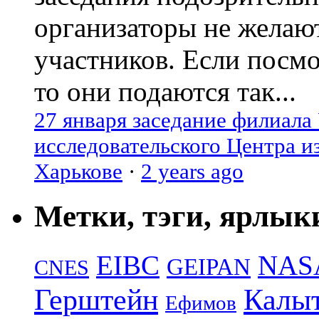
организаторы не желаю
участников. Если посм
то они подаются так...
27 января заседание филиала
исследовательского Центра и
Харькове
·
2 years ago
Метки, тэги, ярлык
EIBC
NAS
GEIPAN
CNES
Герштейн
Калы
Ефимов