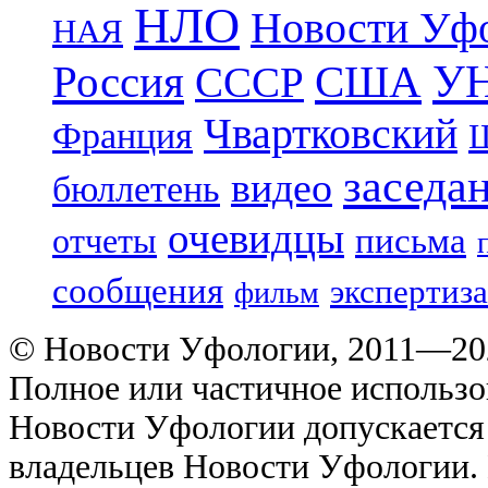
НЛО
Новости Уф
НАЯ
УН
Россия
США
СССР
Чвартковский
Франция
Ш
заседа
видео
бюллетень
очевидцы
отчеты
письма
сообщения
экспертиза
фильм
© Новости Уфологии, 2011—202
Полное или частичное использо
Новости Уфологии допускается 
владельцев Новости Уфологии. 