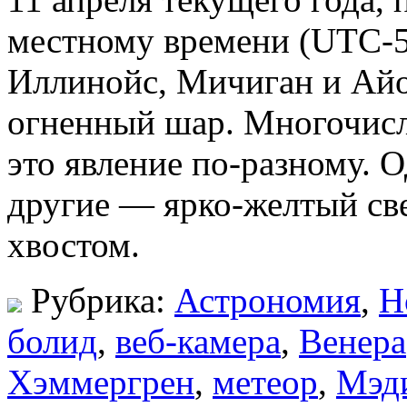
местному времени (UTC-5
Иллинойс, Мичиган и Айо
огненный шар. Многочисл
это явление по-разному. 
другие — ярко-желтый св
хвостом.
Рубрика:
Астрономия
,
Н
болид
,
веб-камера
,
Венера
Хэммергрен
,
метеор
,
Мэд