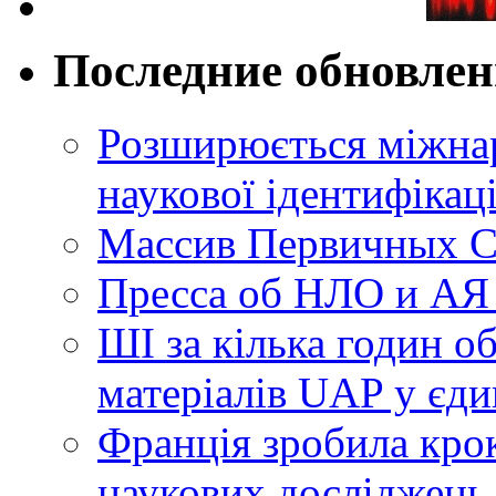
Последние обновле
Розширюється міжнар
наукової ідентифікац
Массив Первичных С
Пресса об НЛО и АЯ
ШІ за кілька годин о
матеріалів UAP у єди
Франція зробила крок
наукових досліджень