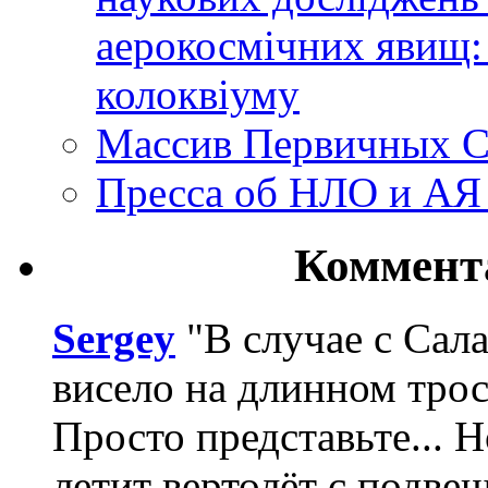
аерокосмічних явищ:
колоквіуму
Массив Первичных С
Пресса об НЛО и АЯ
Коммент
Sergey
"В случае с Сал
висело на длинном трос
Просто представьте... 
летит вертолёт с подвеш