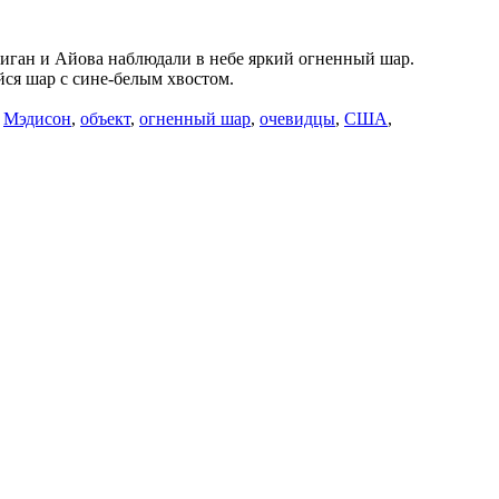
чиган и Айова наблюдали в небе яркий огненный шар.
ся шар с сине-белым хвостом.
,
Мэдисон
,
объект
,
огненный шар
,
очевидцы
,
США
,