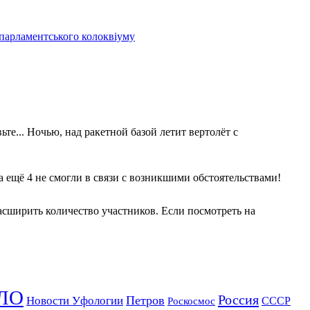
 парламентського колоквіуму
те... Ночью, над ракетной базой летит вертолёт с
 а ещё 4 не смогли в связи с возникшими обстоятельствами!
асширить количество участников. Если посмотреть на
ЛО
Россия
Петров
Новости Уфологии
Роскосмос
СССР