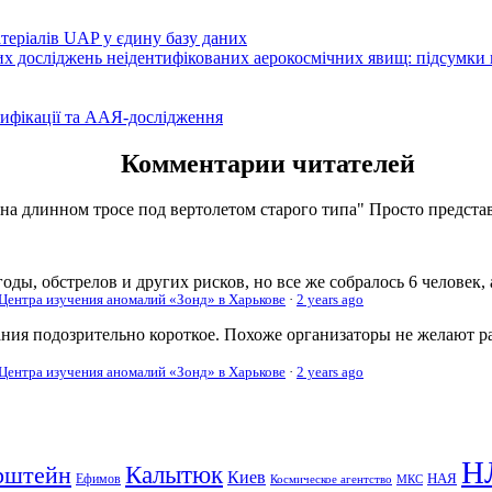
атеріалів UAP у єдину базу даних
вих досліджень неідентифікованих аерокосмічних явищ: підсумки
ифікації та ААЯ-дослідження
Комментарии читателей
 на длинном тросе под вертолетом старого типа" Просто представь
оды, обстрелов и других рисков, но все же собралось 6 человек,
 Центра изучения аномалий «Зонд» в Харькове
·
2 years ago
ания подозрительно короткое. Похоже организаторы не желают р
 Центра изучения аномалий «Зонд» в Харькове
·
2 years ago
Н
рштейн
Калытюк
Киев
Ефимов
НАЯ
Космическое агентство
МКС