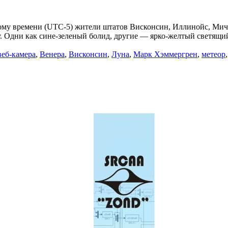
стному времени (UTC-5) жители штатов Висконсин, Иллинойс, Ми
 Одни как сине-зеленый болид, другие — ярко-желтый светящий
веб-камера
,
Венера
,
Висконсин
,
Луна
,
Марк Хэммергрен
,
метеор