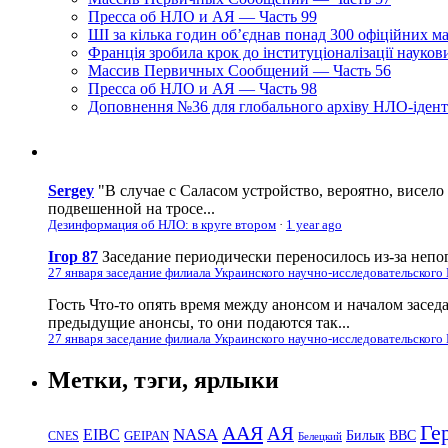
Пресса об НЛО и АЯ — Часть 99
ШІ за кілька годин об’єднав понад 300 офіційних м
Франція зробила крок до інституціоналізації науко
Массив Первичных Сообщений — Часть 56
Пресса об НЛО и АЯ — Часть 98
Доповнення №36 для глобального архіву НЛО-ідент
Sergey
"В случае с Саласом устройство, вероятно, висело
подвешенной на тросе...
Дезинформация об НЛО: в круге втором
·
1 year ago
Ігор 87
Заседание периодически переносилось из-за непог
27 января заседание филиала Украинского научно-исследовательского
Гость
Что-то опять время между анонсом и началом засед
предыдущие анонсы, то они подаются так...
27 января заседание филиала Украинского научно-исследовательского
Метки, тэги, ярлыки
Ге
ААЯ
АЯ
EIBC
NASA
Билык
ВВС
GEIPAN
CNES
Белецкий