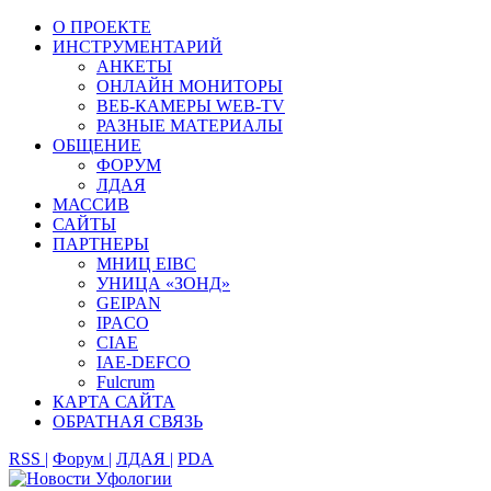
О ПРОЕКТЕ
ИНСТРУМЕНТАРИЙ
АНКЕТЫ
ОНЛАЙН МОНИТОРЫ
ВЕБ-КАМЕРЫ WEB-TV
РАЗНЫЕ МАТЕРИАЛЫ
ОБЩЕНИЕ
ФОРУМ
ЛДАЯ
МАССИВ
САЙТЫ
ПАРТНЕРЫ
МНИЦ EIBC
УНИЦА «ЗОНД»
GEIPAN
IPACO
CIAE
IAE-DEFCO
Fulcrum
КАРТА САЙТА
ОБРАТНАЯ СВЯЗЬ
RSS |
Форум |
ЛДАЯ |
PDA