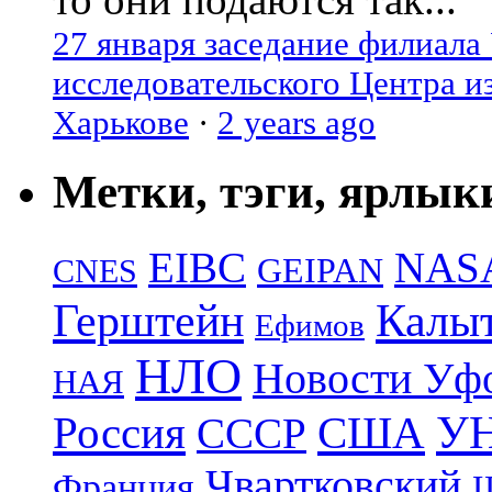
27 января заседание филиала
исследовательского Центра и
Харькове
·
2 years ago
Метки, тэги, ярлык
EIBC
NAS
GEIPAN
CNES
Герштейн
Калы
Ефимов
НЛО
Новости Уф
НАЯ
УН
Россия
США
СССР
Чвартковский
Франция
Ш