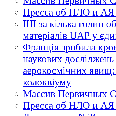
Массив Первичных С
Пресса об НЛО и АЯ
ШІ за кілька годин о
матеріалів UAP у єди
Франція зробила крок
наукових досліджень
аерокосмічних явищ:
колоквіуму
Массив Первичных С
Пресса об НЛО и АЯ