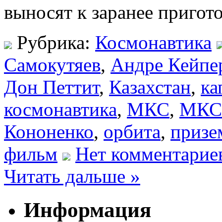
выносят к заранее пригот
Рубрика:
Космонавтика
Самокутяев
,
Андре Кейпе
Дон Петтит
,
Казахстан
,
ка
космонавтика
,
МКС
,
МКС-
Кононенко
,
орбита
,
призе
фильм
Нет комментарие
Читать дальше »
Информация