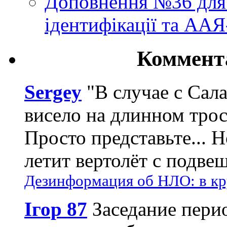
Доповнення №36 для 
ідентифікації та АА
Коммент
Sergey
"В случае с Сал
висело на длинном трос
Просто представьте... 
летит вертолёт с подвеш
Дезинформация об НЛО: в кр
Ігор 87
Заседание пери